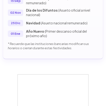
15 Sep
remunerado)
Día de los Difuntos
(Asueto oficial a nivel
02 Nov
nacional)
Navidad
(Asueto nacional remunerado)
25 Dic
Año Nuevo
(Primer descanso oficial del
01 Ene
próximo año)
* Recuerde que las instituciones bancarias modifican sus
horarios o cierran durante estas festividades.