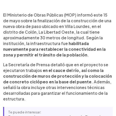
Resumen del artículo:
0:00
►
La nueva obra de paso en Villa Lourdes, Colón, ya
Escuchar artículo
El Ministerio de Obras Públicas (MOP) informó este 15
fue habilitada luego de 11 meses de trabajos,
de mayo sobre la finalización de la construcción de una
informó el Ministerio de Obras Públicas este 15 de
nueva obra de paso ubicado en Villa Lourdes, en el
mayo. Según la institución, el puente tiene
distrito de Colón, La Libertad Oeste, la cual tiene
aproximadamente 30 metros de longitud y fue
aproximadamente 30 metros de longitud. Según la
construido para restablecer la conectividad en la
institución, la infraestructura fue
habilitada
zona. La Secretaría de Prensa indicó que en el
nuevamente para restablecer la conectividad en la
proyecto se ejecutaron trabajos en el cauce del
zona y permitir el tránsito de la población
.
río, construcción de muros de protección y
colocación de concreto ciclópeo. Además, el
La Secretaría de Prensa detalló que en el proyecto se
MOP reportó intervenciones como estabilización
ejecutaron trabajos
en el cauce del río, así como la
de taludes, control de aguas, pavimentación y
construcción de muros de protección y la colocación
señalización vial. La alcaldesa Janet González
de concreto ciclópeo en la base del puente
. Además,
destacó que la obra beneficia a comunidades
señaló la obra incluye otras intervenciones técnicas
aledañas.
desarrolladas para garantizar el funcionamiento de la
estructura.
Te puede interesar: