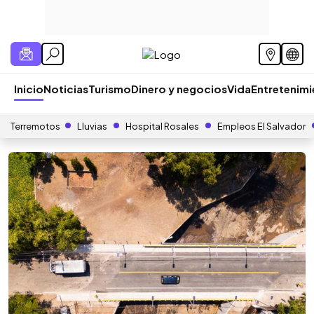
Inicio
Noticias
Turismo
Dinero y negocios
Vida
Entretenim
Terremotos
Lluvias
Hospital Rosales
Empleos El Salvador