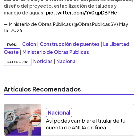
diseño del proyecto, estabilización de taludes y
manejo de aguas.
pic.twitter.com/Yv0qpDBPHe
— Ministerio de Obras Públicas (@ObrasPublicasSV)
May
15, 2026
Colón
|
Construcción de puentes
|
La Libertad
TAGS:
Oeste
|
Ministerio de Obras Públicas
Noticias
|
Nacional
CATEGORIA:
Artículos Recomendados
Nacional
Así podés cambiar el titular de tu
cuenta de ANDA en línea