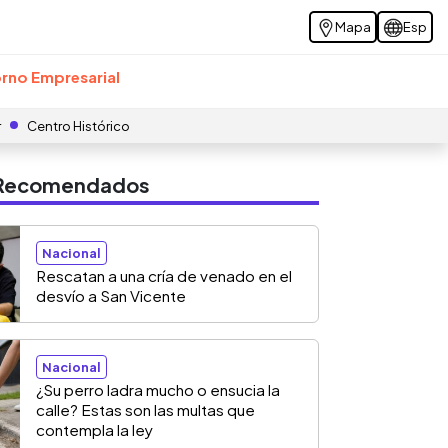
Mapa
Esp
rno Empresarial
r
Centro Histórico
s Recomendados
Nacional
Rescatan a una cría de venado en el
desvío a San Vicente
Nacional
¿Su perro ladra mucho o ensucia la
calle? Estas son las multas que
contempla la ley