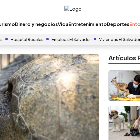
urismo
Dinero y negocios
Vida
Entretenimiento
Deportes
Ento
as
Hospital Rosales
Empleos El Salvador
Viviendas El Salvado
Artículo