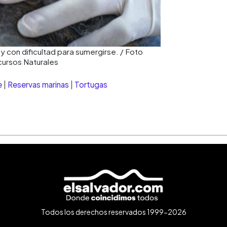
 con dificultad para sumergirse. / Foto
cursos Naturales
e
|
Reservas marinas
|
Tortugas
Todos los derechos reservados 1999-2026