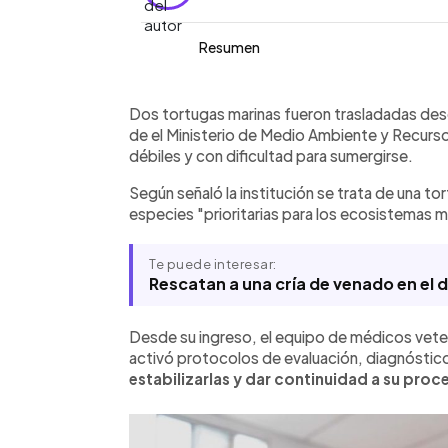
Resumen
Resumen del artículo:
0:00
Facebook
Twitter
►
El Ministerio de Medio Ambiente infor
Escuchar artículo
Dos tortugas marinas fueron trasladadas desde
prieta y una golfina, fueron trasladad
de el Ministerio de Medio Ambiente y Recurs
Clínica Veterinaria tras ser encontrada
débiles y con dificultad para sumergirse.
sumergirse. Desde su ingreso, el equi
Según señaló la institución se trata de una to
protocolos de evaluación, diagnóstico 
especies "prioritarias para los ecosistemas m
continuar con su recuperación. La inst
marinas son especies importantes par
Además, indicó que mantiene acciones
Te puede interesar:
Misión Océano, dentro del Programa 
Rescatan a una cría de venado en el 
Marina, enfocado en protección, moni
Desde su ingreso, el equipo de médicos veter
activó protocolos de evaluación, diagnóstico 
estabilizarlas y dar continuidad a su proc