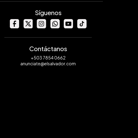
Síguenos
Contáctanos
+503 7854 0662
anunciate@elsalvador.com