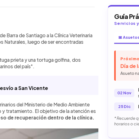
Guía Pr
Servicios 
WhatsApp
Copiar link
mó que dos tortugas marinas, una
 Barra de Santiago a la Clínica Veterinaria
📅 Asueto
as desde Barra de Santiago a su
os Naturales, luego de ser encontradas
s débiles y con dificultad para
po de médicos veterinarios activó
Próximo
rtuga prieta y una tortuga golfina, dos
y tratamiento para estabilizarlas y
Día de 
arinos del país".
itución señaló que las tortugas
a los ecosistemas marinos del país.
Asueto n
 permanentes mediante la iniciativa
Nacional de Conservación de Tortuga
desvío a San Vicente
02 Nov
toreo y atención especializada.
inarios del Ministerio de Medio Ambiente
25 Dic
y tratamiento. El objetivo de la atención es
eso de recuperación dentro de la clínica.
* Recuerde qu
horarios o ci