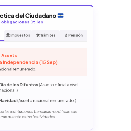
áctica del Ciudadano
y obligaciones útiles
s
🏛️ Impuestos
🛠️ Trámites
👴 Pensión
 Asueto
la Independencia (15 Sep)
acional remunerado.
Día de los Difuntos
(Asueto oficial a nivel
nacional.)
Navidad
(Asueto nacional remunerado.)
e las instituciones bancarias modifican sus
erran durante estas festividades.