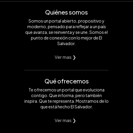
Quiénes somos
Somos un portal abierto, propositivo y
moderno, pensado para reflejar a un país
que avanza, se reinventa y se une. Somos el
punto de conexión con lo mejor de El
Salvador.
Ver mas ❯
Qué ofrecemos
Te ofrecemos un portal que evoluciona
contigo. Que informa, pero también
inspira. Que te representa. Mostramos de lo
que está hecho El Salvador.
Ver mas ❯