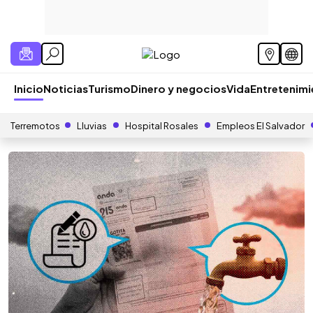
Inicio
Noticias
Turismo
Dinero y negocios
Vida
Entretenim
Terremotos
Lluvias
Hospital Rosales
Empleos El Salvador