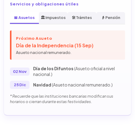
Servicios y obligaciones útiles
📅 Asuetos
🏛️ Impuestos
🛠️ Trámites
👴 Pensión
Próximo Asueto
Día de la Independencia (15 Sep)
Asueto nacional remunerado.
Día de los Difuntos
(Asueto oficial a nivel
02 Nov
nacional.)
Navidad
(Asueto nacional remunerado.)
25 Dic
* Recuerde que las instituciones bancarias modifican sus
horarios o cierran durante estas festividades.