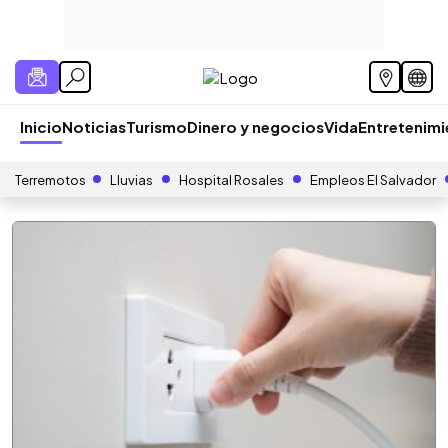
Inicio
Noticias
Turismo
Dinero y negocios
Vida
Entretenim
Terremotos
Lluvias
Hospital Rosales
Empleos El Salvador