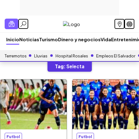
Inicio
Noticias
Turismo
Dinero y negocios
Vida
Entretenim
Terremotos
Lluvias
Hospital Rosales
Empleos El Salvador
Tag:
Selecta
Futbol
Futbol