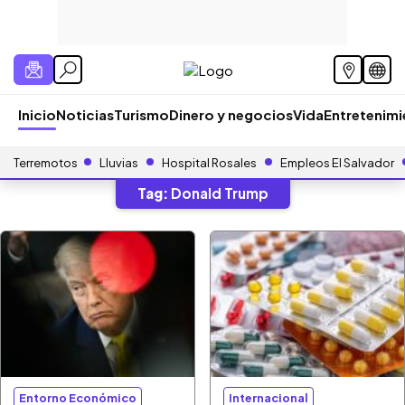
Inicio
Noticias
Turismo
Dinero y negocios
Vida
Entretenim
Terremotos
Lluvias
Hospital Rosales
Empleos El Salvador
Tag:
Donald Trump
Entorno Económico
Internacional