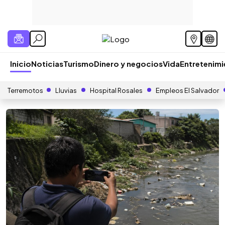
Inicio
Noticias
Turismo
Dinero y negocios
Vida
Entretenim
Terremotos
Lluvias
Hospital Rosales
Empleos El Salvador