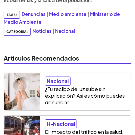
ecosistemas y la salud de la población.
Denuncias
|
Medio ambiente
|
Ministerio de
TAGS:
Medio Ambiente
Noticias
|
Nacional
CATEGORIA:
Artículos Recomendados
Nacional
¿Tu recibo de luz sube sin
explicación? Así es cómo puedes
denunciar
H-Nacional
El impacto del tráfico en la salud,