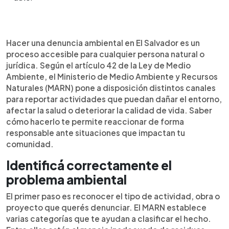
Resumen del artículo:
0:00
►
El Ministerio de Medio Ambiente y Recursos
Escuchar artículo
Hacer una denuncia ambiental en El Salvador es un
Naturales (MARN) permite a cualquier persona
proceso accesible para cualquier persona natural o
presentar denuncias ambientales cuando una
jurídica. Según el artículo 42 de la Ley de Medio
actividad daña el entorno o la salud. El proceso
Ambiente, el Ministerio de Medio Ambiente y Recursos
inicia identificando el tipo de problema, como
Naturales (MARN) pone a disposición distintos canales
contaminación, manejo inadecuado de residuos o
para reportar actividades que puedan dañar el entorno,
afectación a ecosistemas. Para denunciar, se
afectar la salud o deteriorar la calidad de vida. Saber
deben incluir datos básicos como el nombre del
cómo hacerlo te permite reaccionar de forma
responsable, dirección y una breve descripción
responsable ante situaciones que impactan tu
del hecho, además de pruebas si es posible. Las
comunidad.
denuncias pueden hacerse por WhatsApp,
teléfono, sitio web, correo electrónico o de
Identificá correctamente el
forma presencial. Este mecanismo facilita la
problema ambiental
participación ciudadana en la protección del
medio ambiente en El Salvador.
El primer paso es reconocer el tipo de actividad, obra o
proyecto que querés denunciar. El MARN establece
varias categorías que te ayudan a clasificar el hecho.