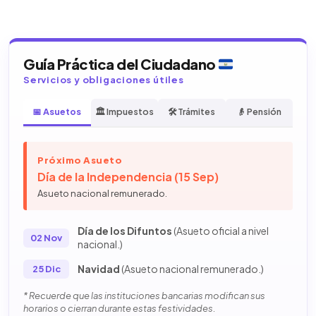
Guía Práctica del Ciudadano
Servicios y obligaciones útiles
📅 Asuetos
🏛️ Impuestos
🛠️ Trámites
👴 Pensión
Próximo Asueto
Día de la Independencia (15 Sep)
Asueto nacional remunerado.
Día de los Difuntos
(Asueto oficial a nivel
02 Nov
nacional.)
Navidad
(Asueto nacional remunerado.)
25 Dic
* Recuerde que las instituciones bancarias modifican sus
horarios o cierran durante estas festividades.