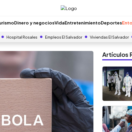
urismo
Dinero y negocios
Vida
Entretenimiento
Deportes
Ento
Hospital Rosales
Empleos El Salvador
Viviendas El Salvador
Artículo