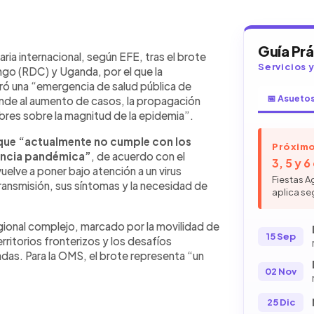
WhatsApp
Copiar link
Guía Pr
alud pública de importancia
taria internacional, según EFE, tras el brote
Servicios 
 en República Democrática del Congo y
go (RDC) y Uganda, por el que la
nde al aumento de casos, la
ró una “emergencia de salud pública de
ertidumbres sobre la magnitud de la
📅 Asueto
onde al aumento de casos, la propagación
os confirmados, 246 sospechosos y
bres sobre la magnitud de la epidemia”.
 Uganda notificó dos casos en
que “actualmente no cumple con los
ntacto directo con fluidos de
Próximo
gencia pandémica”
, de acuerdo con el
íntomas incluyen fiebre, cansancio,
3, 5 y 
uelve a poner bajo atención a un virus
s, hemorragias internas y externas.
Fiestas A
ransmisión, sus síntomas y la necesidad de
aplica se
ional complejo, marcado por la movilidad de
15 Sep
erritorios fronterizos y los desafíos
adas. Para la OMS, el brote representa “un
02 Nov
25 Dic