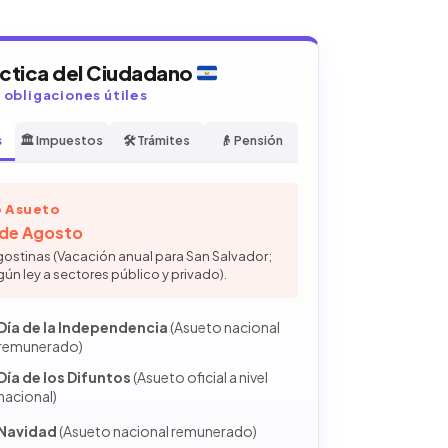
áctica del Ciudadano
y obligaciones útiles
s
🏛️ Impuestos
🛠️ Trámites
👴 Pensión
 Asueto
6 de Agosto
gostinas (Vacación anual para San Salvador;
gún ley a sectores público y privado).
Día de la Independencia
(Asueto nacional
remunerado)
Día de los Difuntos
(Asueto oficial a nivel
nacional)
Navidad
(Asueto nacional remunerado)