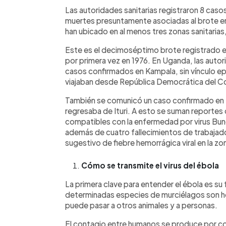
Las autoridades sanitarias registraron 8 ca
muertes presuntamente asociadas al brote en l
han ubicado en al menos tres zonas sanitaria
Este es el decimoséptimo brote registrado e
por primera vez en 1976. En Uganda, las autori
casos confirmados en Kampala, sin vínculo e
viajaban desde República Democrática del Con
También se comunicó un caso confirmado en K
regresaba de Ituri. A esto se suman reportes
compatibles con la enfermedad por virus Bund
además de cuatro fallecimientos de trabajado
sugestivo de fiebre hemorrágica viral en la z
Cómo se transmite el virus del ébola
La primera clave para entender el ébola es su
determinadas especies de murciélagos son ho
puede pasar a otros animales y a personas.
El contagio entre humanos se produce por co