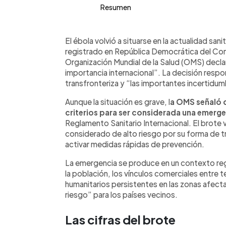
Resumen
Resumen del artículo:
0:00
Facebook
Twitter
►
La OMS declaró una “emergencia de s
Escuchar artículo
El ébola volvió a situarse en la actualidad sani
internacional” por el brote de ébola
registrado en República Democrática del Con
Uganda. Según EFE, la decisión respo
Organización Mundial de la Salud (OMS) decla
propagación transfronteriza y las inc
importancia internacional”. La decisión resp
epidemia. En RDC se registran 8 cas
transfronteriza y “las importantes incertidum
80 muertes presuntamente asociadas.
Aunque la situación es grave, l
a OMS señaló 
Kampala. El ébola se transmite por co
criterios para ser considerada una emer
personas enfermas o fallecidas. Sus s
Reglamento Sanitario Internacional. El brote v
vómitos, diarrea y, en fases avanzada
considerado de alto riesgo por su forma de t
activar medidas rápidas de prevención.
La emergencia se produce en un contexto reg
la población, los vínculos comerciales entre t
humanitarios persistentes en las zonas afect
riesgo” para los países vecinos.
Las cifras del brote