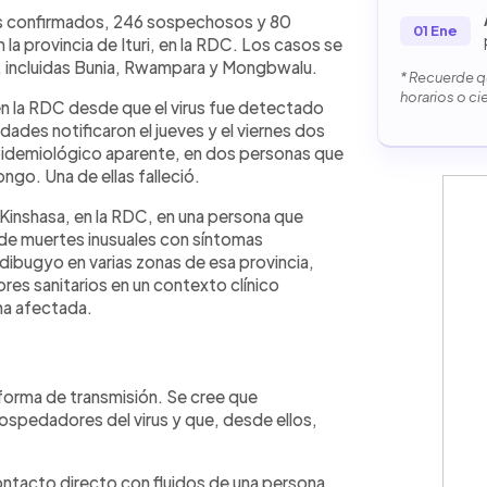
sos confirmados, 246 sospechosos y 80
01 Ene
a provincia de Ituri, en la RDC. Los casos se
s, incluidas Bunia, Rwampara y Mongbwalu.
* Recuerde qu
horarios o ci
n la RDC desde que el virus fue detectado
dades notificaron el jueves y el viernes dos
pidemiológico aparente, en dos personas que
go. Una de ellas falleció.
inshasa, en la RDC, en una persona que
 de muertes inusuales con síntomas
ibugyo en varias zonas de esa provincia,
res sanitarios en un contexto clínico
ona afectada.
 forma de transmisión. Se cree que
spedadores del virus y que, desde ellos,
ntacto directo con fluidos de una persona