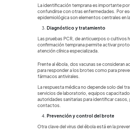
La identificación temprana es importante por
confundirse con otras enfermedades. Por eso, 
epidemiológica son elementos centrales en la
Diagnóstico y tratamiento
Las pruebas PCR, de anticuerpos o cultivos h
confirmación temprana permite activar proto
atención clínica especializada.
Frente al ébola, dos vacunas se consideran ac
para responder a los brotes como para preven
fármacos antivirales.
La respuesta médica no depende solo del trat
servicios de laboratorio, equipos capacitados
autoridades sanitarias para identificar casos,
contactos.
Prevención y control del brote
Otra clave del virus del ébola está en la pre