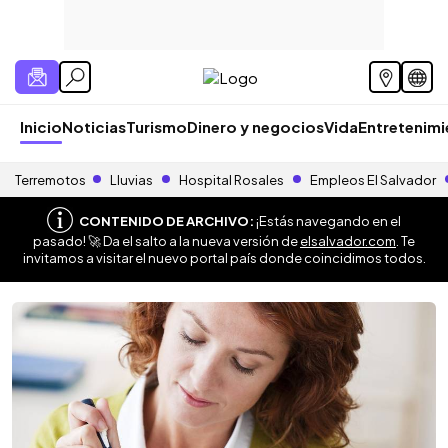
Inicio
Noticias
Turismo
Dinero y negocios
Vida
Entretenim
Terremotos
Lluvias
Hospital Rosales
Empleos El Salvador
CONTENIDO DE ARCHIVO:
¡Estás navegando en el
pasado! 🚀 Da el salto a la nueva versión de
elsalvador.com
. Te
invitamos a visitar el nuevo portal país donde coincidimos todos.