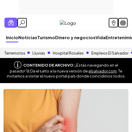
Inicio
Noticias
Turismo
Dinero y negocios
Vida
Entretenim
Terremotos
Lluvias
Hospital Rosales
Empleos El Salvador
CONTENIDO DE ARCHIVO:
¡Estás navegando en el
pasado! 🚀 Da el salto a la nueva versión de
elsalvador.com
. Te
invitamos a visitar el nuevo portal país donde coincidimos todos.