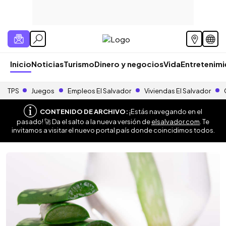
Inicio
Noticias
Turismo
Dinero y negocios
Vida
Entretenim
TPS
Juegos
Empleos El Salvador
Viviendas El Salvador
CONTENIDO DE ARCHIVO:
¡Estás navegando en el
pasado! 🚀 Da el salto a la nueva versión de
elsalvador.com
. Te
invitamos a visitar el nuevo portal país donde coincidimos todos.