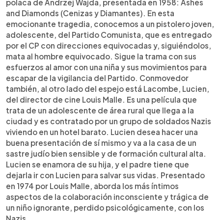
polaca de Andrzej Wajda, presentada en 1958: Ashes
and Diamonds (Cenizas y Diamantes). En esta
emocionante tragedia, conocemos a un pistolero joven,
adolescente, del Partido Comunista, que es entregado
por el CP con direcciones equivocadas y, siguiéndolos,
mata al hombre equivocado. Sigue la trama con sus
esfuerzos al amor con una niña y sus movimientos para
escapar de la vigilancia del Partido. Conmovedor
también, al otro lado del espejo está Lacombe, Lucien,
del director de cine Louis Malle. Es una película que
trata de un adolescente de área rural que llega a la
ciudad y es contratado por un grupo de soldados Nazis
viviendo en un hotel barato. Lucien desea hacer una
buena presentación de sí mismo y va a la casa de un
sastre judío bien sensible y de formación cultural alta.
Lucien se enamora de su hija, y el padre tiene que
dejarla ir con Lucien para salvar sus vidas. Presentado
en 1974 por Louis Malle, aborda los más íntimos
aspectos de la colaboración inconsciente y trágica de
un niño ignorante, perdido psicológicamente, con los
Nazis.