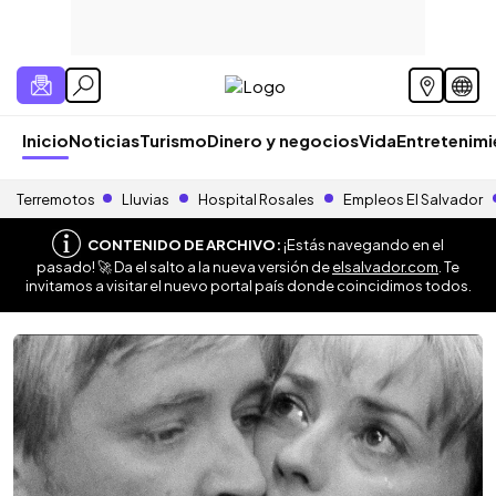
Inicio
Noticias
Turismo
Dinero y negocios
Vida
Entretenim
Terremotos
Lluvias
Hospital Rosales
Empleos El Salvador
CONTENIDO DE ARCHIVO:
¡Estás navegando en el
pasado! 🚀 Da el salto a la nueva versión de
elsalvador.com
. Te
invitamos a visitar el nuevo portal país donde coincidimos todos.