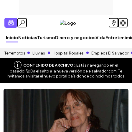
Inicio
Noticias
Turismo
Dinero y negocios
Vida
Entretenim
Terremotos
Lluvias
Hospital Rosales
Empleos El Salvador
CONTENIDO DE ARCHIVO:
¡Estás navegando en el
pasado! 🚀 Da el salto a la nueva versión de
elsalvador.com
. Te
invitamos a visitar el nuevo portal país donde coincidimos todos.