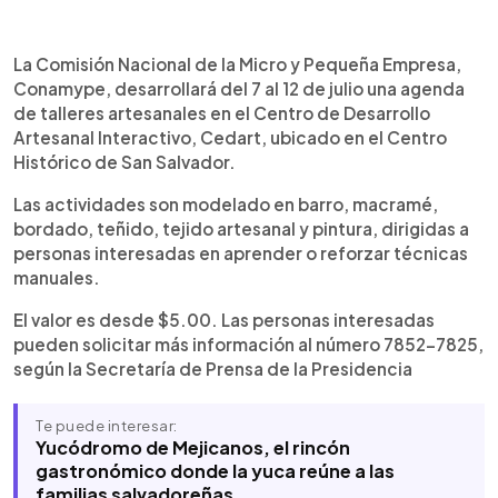
Resumen del artículo:
0:00
►
Conamype realizará del 7 al 12 de julio una agenda
Escuchar artículo
La Comisión Nacional de la Micro y Pequeña Empresa,
de talleres artesanales en el Cedart del Centro
Conamype, desarrollará del 7 al 12 de julio una agenda
Histórico de San Salvador, con actividades de
de talleres artesanales en el Centro de Desarrollo
modelado en barro, macramé, bordado, teñido,
Artesanal Interactivo, Cedart, ubicado en el Centro
tejido artesanal y pintura estilo iconográfico de La
Histórico de San Salvador.
Palma. La programación incluye horarios entre
semana y durante el fin de semana, con un valor
Las actividades son modelado en barro, macramé,
desde $5.00. Las personas interesadas pueden
bordado, teñido, tejido artesanal y pintura, dirigidas a
solicitar más información al número 7852-7825 e
personas interesadas en aprender o reforzar técnicas
inscribirse para participar en las actividades
manuales.
habilitadas por la institución.
El valor es desde $5.00. Las personas interesadas
pueden solicitar más información al número 7852-7825,
según la Secretaría de Prensa de la Presidencia
Te puede interesar:
Yucódromo de Mejicanos, el rincón
gastronómico donde la yuca reúne a las
familias salvadoreñas