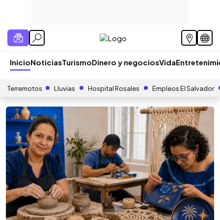
Inicio
Noticias
Turismo
Dinero y negocios
Vida
Entretenim
Terremotos
Lluvias
Hospital Rosales
Empleos El Salvador