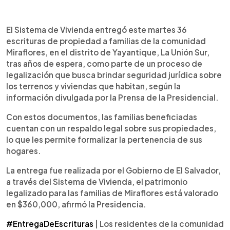
Resumen del artículo:
0:00
►
El Sistema de Vivienda entregó 36 escrituras de
Escuchar artículo
El Sistema de Vivienda entregó este martes 36
propiedad a familias de la comunidad Miraflores,
escrituras de propiedad a familias de la comunidad
en Yayantique, La Unión Sur. La entrega formaliza
Miraflores, en el distrito de Yayantique, La Unión Sur,
la tenencia de terrenos y viviendas tras años de
tras años de espera, como parte de un proceso de
espera, con un patrimonio legalizado valorado en
legalización que busca brindar seguridad jurídica sobre
$360,000. Según la información oficial, los
los terrenos y viviendas que habitan, según la
documentos permitirán a los beneficiarios contar
información divulgada por la Prensa de la Presidencial.
con seguridad jurídica, registrar servicios básicos
a su nombre, acceder a créditos para mejorar sus
Con estos documentos, las familias beneficiadas
casas y consolidar un patrimonio familiar.
cuentan con un respaldo legal sobre sus propiedades,
lo que les permite formalizar la pertenencia de sus
hogares.
La entrega fue realizada por el Gobierno de El Salvador,
a través del Sistema de Vivienda, el patrimonio
legalizado para las familias de Miraflores está valorado
en $360,000, afirmó la Presidencia.
#EntregaDeEscrituras
| Los residentes de la comunidad