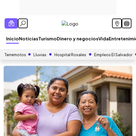
Inicio
Noticias
Turismo
Dinero y negocios
Vida
Entretenim
Terremotos
Lluvias
Hospital Rosales
Empleos El Salvador