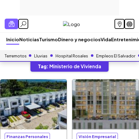
Inicio
Noticias
Turismo
Dinero y negocios
Vida
Entretenim
Terremotos
Lluvias
Hospital Rosales
Empleos El Salvador
Tag:
Ministerio de Vivienda
Finanzas Personales
Visión Empresarial