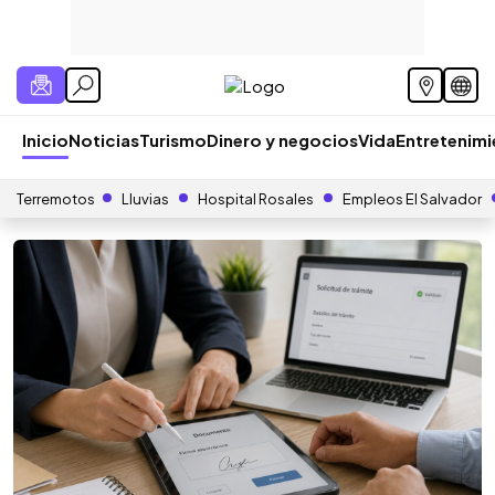
Inicio
Noticias
Turismo
Dinero y negocios
Vida
Entretenim
Terremotos
Lluvias
Hospital Rosales
Empleos El Salvador