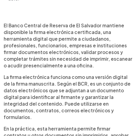
Resumen del artículo:
0:00
►
El Banco Central de Reserva promueve la firma
Escuchar artículo
El Banco Central de Reserva de El Salvador mantiene
electrónica certificada en El Salvador como una
disponible la firma electrónica certificada, una
herramienta para firmar documentos digitales,
herramienta digital que permite a ciudadanos,
contratos y trámites sin necesidad de imprimir. El
profesionales, funcionarios, empresas e instituciones
certificado tiene validez de un año y puede
firmar documentos electrónicos, validar procesos y
solicitarse en línea, con pago de US$15 por
completar trámites sin necesidad de imprimir, escanear
Transfer365 o US$15.39 con tarjeta, según la
o acudir presencialmente a una oficina.
modalidad disponible.
La firma electrónica funciona como una versión digital
de la firma manuscrita. Según el BCR, es un conjunto de
datos electrónicos que se adjuntan a un documento
digital para identificar al firmante y garantizar la
integridad del contenido. Puede utilizarse en
documentos, contratos, correos electrónicos y
formularios.
En la práctica, esta herramienta permite firmar
contratos u otros documentos sin imprimirlos, aprobar