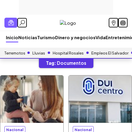
Inicio
Noticias
Turismo
Dinero y negocios
Vida
Entretenim
Terremotos
Lluvias
Hospital Rosales
Empleos El Salvador
Tag:
Documentos
Nacional
Nacional