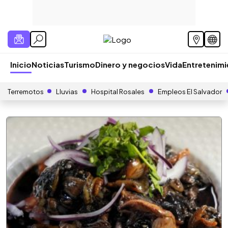
Inicio
Noticias
Turismo
Dinero y negocios
Vida
Entretenim
Terremotos
Lluvias
Hospital Rosales
Empleos El Salvador