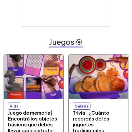
Juegos 🎯
Vida
Galeria
Juego de memoria|
Trivia | ¿Cuánto
Encontrá los objetos
recordás de los
básicos que debés
juguetes
llevar para disfrutar
tradicionales