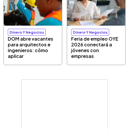
Dinero Y Negocios
Dinero Y Negocios
DOM abre vacantes
Feria de empleo OYE
para arquitectos e
2026 conectará a
ingenieros: cómo
jóvenes con
aplicar
empresas