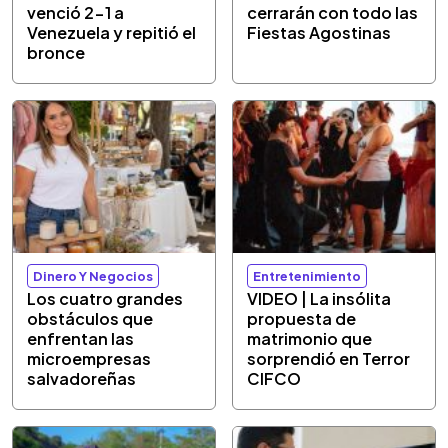
venció 2-1 a
cerrarán con todo las
Venezuela y repitió el
Fiestas Agostinas
bronce
Dinero Y Negocios
Entretenimiento
Los cuatro grandes
VIDEO | La insólita
obstáculos que
propuesta de
enfrentan las
matrimonio que
microempresas
sorprendió en Terror
salvadoreñas
CIFCO