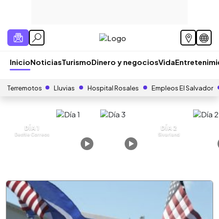
Inicio
Noticias
Turismo
Dinero y negocios
Vida
Entretenim
Terremotos
Lluvias
Hospital Rosales
Empleos El Salvador
DÍA 1
DÍA 2
Desfile Correos
Sivarland