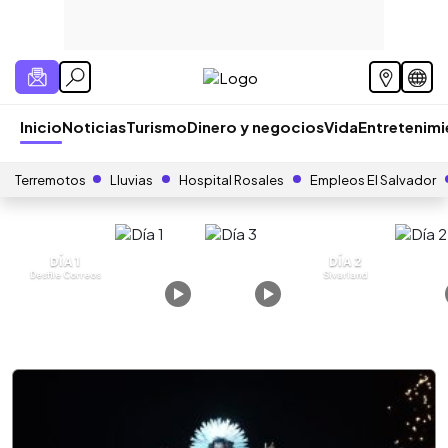
Inicio
Noticias
Turismo
Dinero y negocios
Vida
Entretenim
Terremotos
Lluvias
Hospital Rosales
Empleos El Salvador
DÍA 1
DÍA 2
Desfile Correos
Sivarland