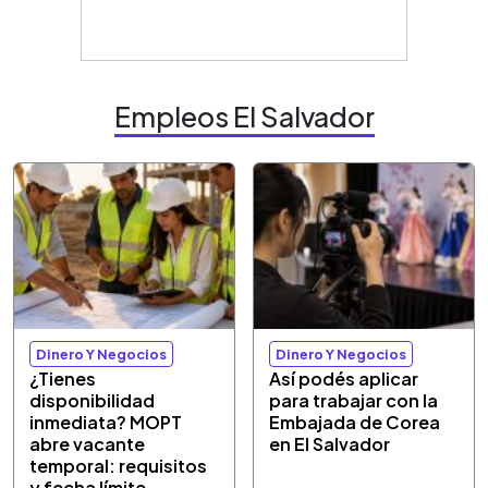
Empleos El Salvador
Dinero Y Negocios
Dinero Y Negocios
¿Tienes
Así podés aplicar
disponibilidad
para trabajar con la
inmediata? MOPT
Embajada de Corea
abre vacante
en El Salvador
temporal: requisitos
y fecha límite