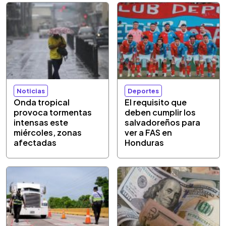
Noticias
Deportes
Onda tropical
El requisito que
provoca tormentas
deben cumplir los
intensas este
salvadoreños para
miércoles, zonas
ver a FAS en
afectadas
Honduras