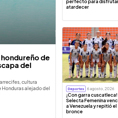
perfecto para disfrutar
atardecer
o hondureño de
scapa del
rrecifes, cultura
de Honduras alejado del
6 agosto, 2026
Deportes
¡Con garra cuscatleca!
Selecta Femenina venc
a Venezuela y repitió el
bronce