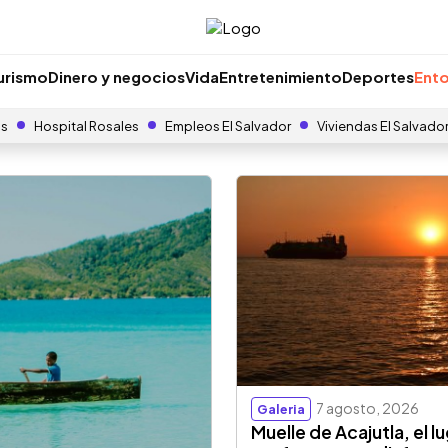
urismo
Dinero y negocios
Vida
Entretenimiento
Deportes
Ento
as
Hospital Rosales
Empleos El Salvador
Viviendas El Salvado
7 agosto, 2026
Galeria
Muelle de Acajutla, el l