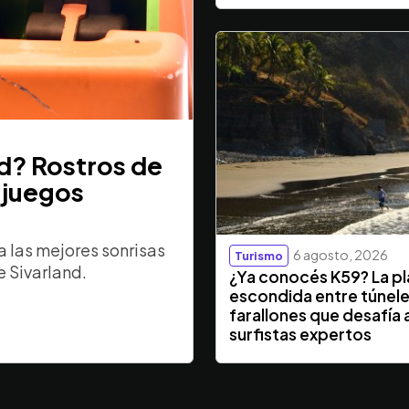
nd? Rostros de
 juegos
 las mejores sonrisas
6 agosto, 2026
Turismo
e Sivarland.
¿Ya conocés K59? La p
escondida entre túnele
farallones que desafía a
surfistas expertos