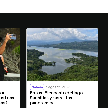
6 agosto, 2026
Galeria
dor
Fotos| El encanto del lago
ostinas,
Suchitlán y sus vistas
más?
panorámicas