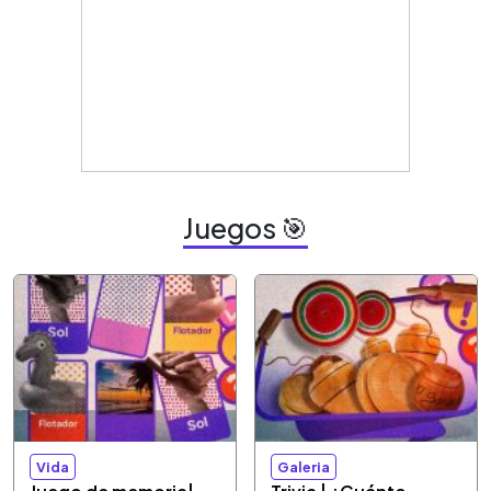
Juegos 🎯
Vida
Galeria