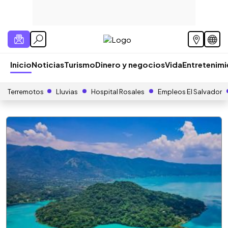
Inicio
Noticias
Turismo
Dinero y negocios
Vida
Entretenim
Terremotos
Lluvias
Hospital Rosales
Empleos El Salvador