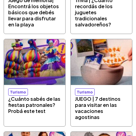
Juego de memoria|
Trivia | ¿Cuánto
Encontrá los objetos
recordás de los
básicos que debés
juguetes
llevar para disfrutar
tradicionales
en la playa
salvadoreños?
Turismo
Turismo
¿Cuánto sabés de las
JUEGO | 7 destinos
fiestas patronales?
para visitar en las
Probá este test
vacaciones
agostinas