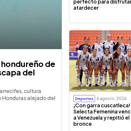
perfecto para disfrutar
atardecer
o hondureño de
scapa del
rrecifes, cultura
de Honduras alejado del
6 agosto, 2026
Deportes
¡Con garra cuscatleca!
Selecta Femenina venc
a Venezuela y repitió el
bronce