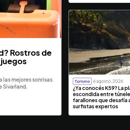
nd? Rostros de
 juegos
 las mejores sonrisas
6 agosto, 2026
Turismo
e Sivarland.
¿Ya conocés K59? La p
escondida entre túnele
farallones que desafía a
surfistas expertos