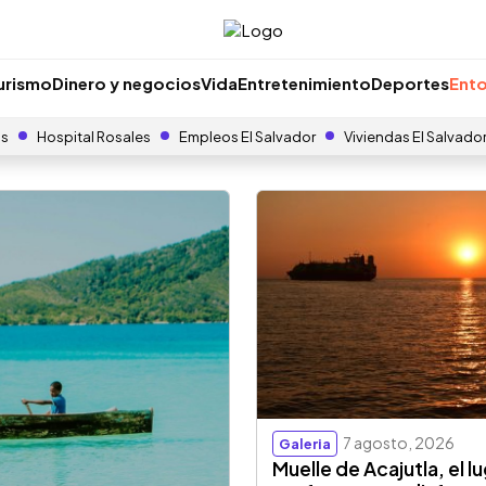
urismo
Dinero y negocios
Vida
Entretenimiento
Deportes
Ento
as
Hospital Rosales
Empleos El Salvador
Viviendas El Salvado
7 agosto, 2026
Galeria
Muelle de Acajutla, el l