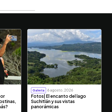
6 agosto, 2026
Galeria
dor
Fotos| El encanto del lago
ostinas,
Suchitlán y sus vistas
más?
panorámicas