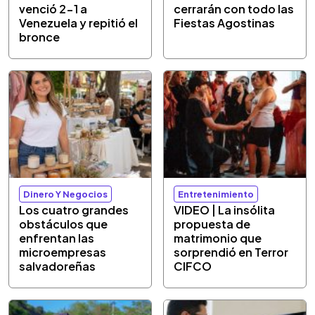
venció 2-1 a
cerrarán con todo las
Venezuela y repitió el
Fiestas Agostinas
bronce
Dinero Y Negocios
Entretenimiento
Los cuatro grandes
VIDEO | La insólita
obstáculos que
propuesta de
enfrentan las
matrimonio que
microempresas
sorprendió en Terror
salvadoreñas
CIFCO