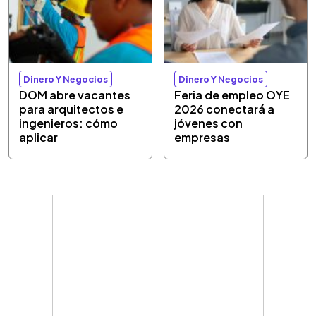
Dinero Y Negocios
Dinero Y Negocios
DOM abre vacantes
Feria de empleo OYE
para arquitectos e
2026 conectará a
ingenieros: cómo
jóvenes con
aplicar
empresas