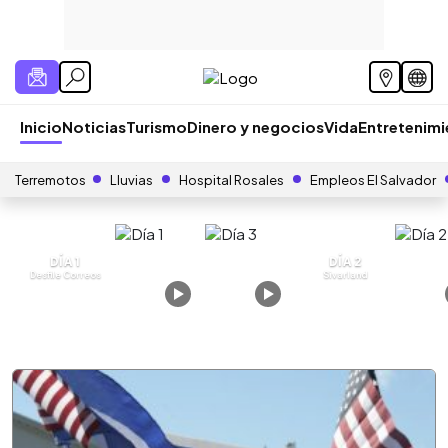
Inicio
Noticias
Turismo
Dinero y negocios
Vida
Entretenim
Terremotos
Lluvias
Hospital Rosales
Empleos El Salvador
DÍA 1
DÍA 2
Desfile Correos
Sivarland