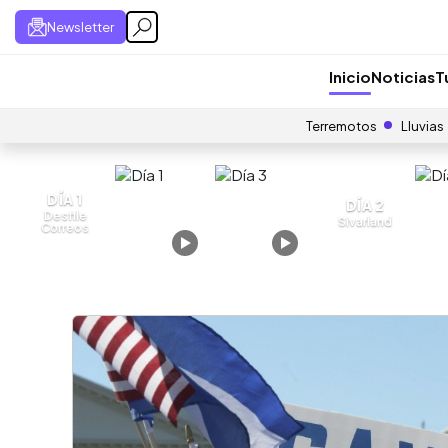
Newsletter
Inicio
Noticias
T
Terremotos
Lluvias
DÍA 1
DÍA 2
Desfile
Sivarland
Correos