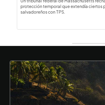
Un tribunal federal de Massachusetts rech
protección temporal que extendía ciertos 
salvadoreños con TPS.