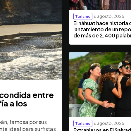
6 agosto, 2026
Turismo
El náhuat hace historia 
lanzamiento de un repo
de más de 2,400 palab
scondida entre
ía a los
pán, famosa por sus
6 agosto, 2026
Turismo
te ideal para surfistas
Extranjeros en El Salva