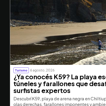
6 agosto, 2026
Turismo
¿Ya conocés K59? La playa e
túneles y farallones que desaf
surfistas expertos
Descubrí K59, playa de arena negra en Chiltiu
olas derechas, farallones imponentes y ambien