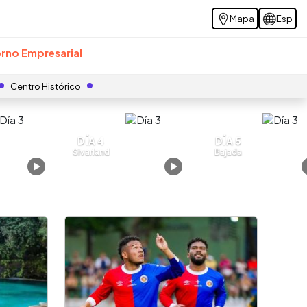
Mapa
Esp
rno Empresarial
Centro Histórico
DÍA 4
DÍA 5
Sivarland
Bajada