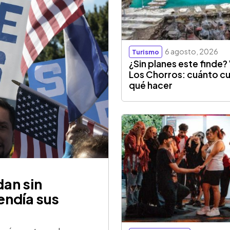
6 agosto, 2026
Turismo
¿Sin planes este finde? 
Los Chorros: cuánto cu
qué hacer
an sin
endía sus