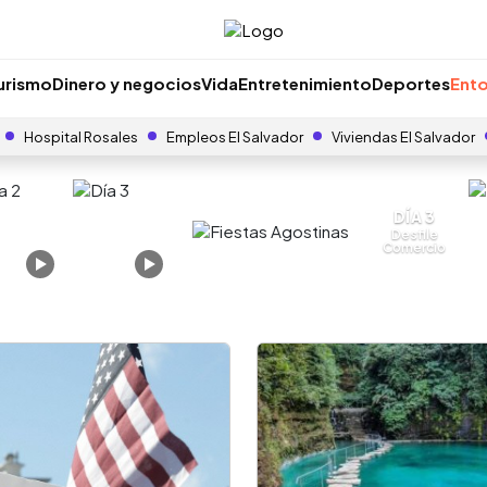
urismo
Dinero y negocios
Vida
Entretenimiento
Deportes
Ento
Hospital Rosales
Empleos El Salvador
Viviendas El Salvador
DÍA 3
Desfile
Comercio