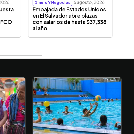
 2026
6 agosto, 2026
Dinero Y Negocios
puesta
Embajada de Estados Unidos
en El Salvador abre plazas
CIFCO
con salarios de hasta $37,338
al año