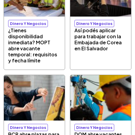
Dinero Y Negocios
Dinero Y Negocios
¿Tienes
Así podés aplicar
disponibilidad
para trabajar con la
inmediata? MOPT
Embajada de Corea
abre vacante
en El Salvador
temporal: requisitos
y fecha límite
Dinero Y Negocios
Dinero Y Negocios
BCR abre plazas para
DOM abre vacantes