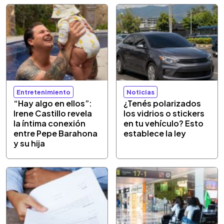
Entretenimiento
Noticias
“Hay algo en ellos”:
¿Tenés polarizados
Irene Castillo revela
los vidrios o stickers
la íntima conexión
en tu vehículo? Esto
entre Pepe Barahona
establece la ley
y su hija