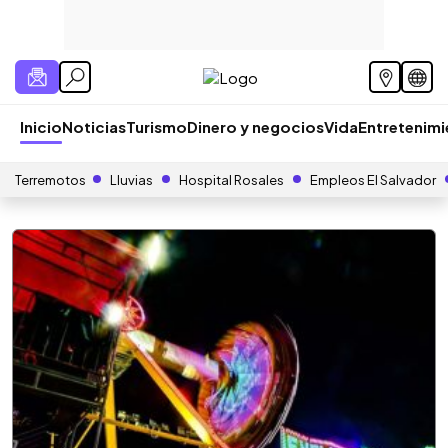
Inicio
Noticias
Turismo
Dinero y negocios
Vida
Entretenim
Terremotos
Lluvias
Hospital Rosales
Empleos El Salvador