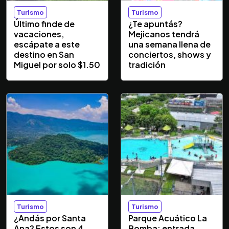
Turismo
Turismo
Último finde de
¿Te apuntás?
vacaciones,
Mejicanos tendrá
escápate a este
una semana llena de
destino en San
conciertos, shows y
Miguel por solo $1.50
tradición
Turismo
Turismo
¿Andás por Santa
Parque Acuático La
Ana? Estos son 4
Bomba: entrada