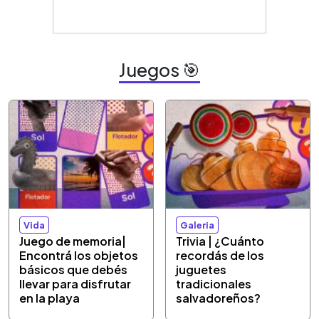
Juegos 🎯
Vida
Galeria
Juego de memoria|
Trivia | ¿Cuánto
Encontrá los objetos
recordás de los
básicos que debés
juguetes
llevar para disfrutar
tradicionales
en la playa
salvadoreños?