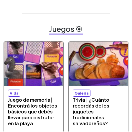
Juegos 🎯
Vida
Galeria
Juego de memoria|
Trivia | ¿Cuánto
Encontrá los objetos
recordás de los
básicos que debés
juguetes
llevar para disfrutar
tradicionales
en la playa
salvadoreños?