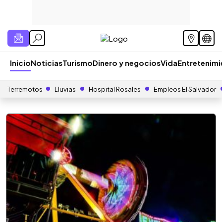
Inicio
Noticias
Turismo
Dinero y negocios
Vida
Entretenim
Terremotos
Lluvias
Hospital Rosales
Empleos El Salvador