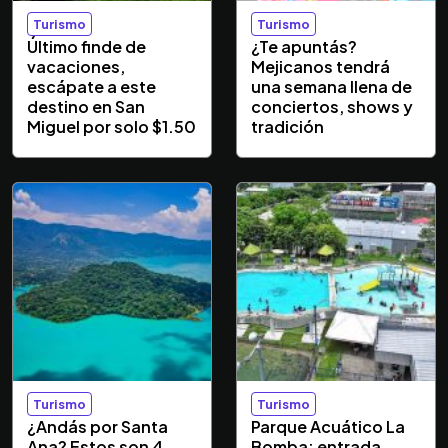
Turismo
Turismo
Último finde de
¿Te apuntás?
vacaciones,
Mejicanos tendrá
escápate a este
una semana llena de
destino en San
conciertos, shows y
Miguel por solo $1.50
tradición
Turismo
Turismo
¿Andás por Santa
Parque Acuático La
Ana? Estos son 4
Bomba: entrada