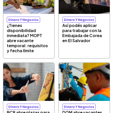
Dinero Y Negocios
Dinero Y Negocios
¿Tienes
Así podés aplicar
disponibilidad
para trabajar con la
inmediata? MOPT
Embajada de Corea
abre vacante
en El Salvador
temporal: requisitos
y fecha límite
Dinero Y Negocios
Dinero Y Negocios
BCR abre plazas para
DOM abre vacantes