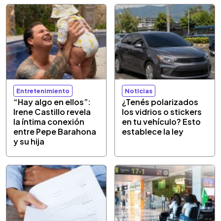
Entretenimiento
Noticias
“Hay algo en ellos”:
¿Tenés polarizados
Irene Castillo revela
los vidrios o stickers
la íntima conexión
en tu vehículo? Esto
entre Pepe Barahona
establece la ley
y su hija