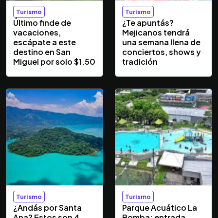
Turismo
Turismo
Último finde de
¿Te apuntás?
vacaciones,
Mejicanos tendrá
escápate a este
una semana llena de
destino en San
conciertos, shows y
Miguel por solo $1.50
tradición
Turismo
Turismo
¿Andás por Santa
Parque Acuático La
Ana? Estos son 4
Bomba: entrada