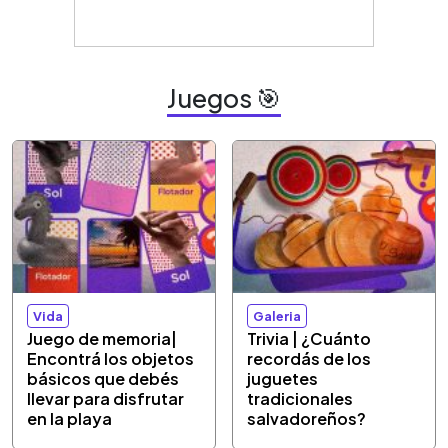
Juegos 🎯
Vida
Galeria
Juego de memoria|
Trivia | ¿Cuánto
Encontrá los objetos
recordás de los
básicos que debés
juguetes
llevar para disfrutar
tradicionales
en la playa
salvadoreños?