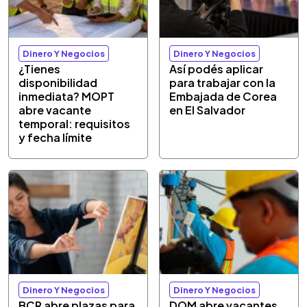
Dinero Y Negocios
Dinero Y Negocios
¿Tienes
Así podés aplicar
disponibilidad
para trabajar con la
inmediata? MOPT
Embajada de Corea
abre vacante
en El Salvador
temporal: requisitos
y fecha límite
Dinero Y Negocios
Dinero Y Negocios
BCR abre plazas para
DOM abre vacantes