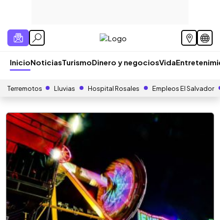
Inicio
Noticias
Turismo
Dinero y negocios
Vida
Entretenim
Terremotos
Lluvias
Hospital Rosales
Empleos El Salvador