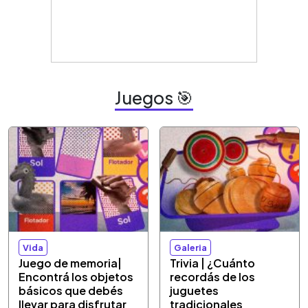
Juegos 🎯
Vida
Galeria
Juego de memoria|
Trivia | ¿Cuánto
Encontrá los objetos
recordás de los
básicos que debés
juguetes
llevar para disfrutar
tradicionales