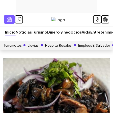
Inicio
Noticias
Turismo
Dinero y negocios
Vida
Entretenim
Terremotos
Lluvias
Hospital Rosales
Empleos El Salvador