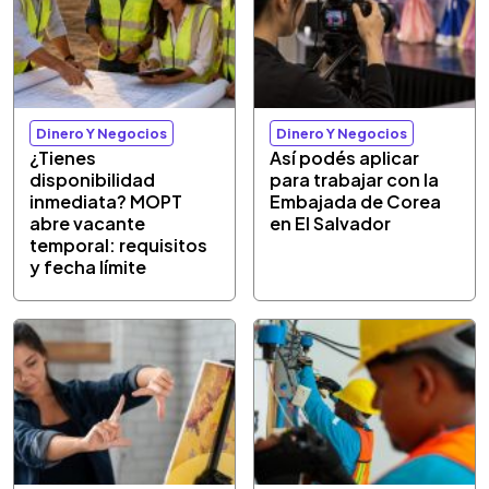
Dinero Y Negocios
Dinero Y Negocios
¿Tienes
Así podés aplicar
disponibilidad
para trabajar con la
inmediata? MOPT
Embajada de Corea
abre vacante
en El Salvador
temporal: requisitos
y fecha límite