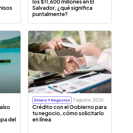
los $11,600 millones en El
misos
Salvador, ¿qué significa
puntalmente?
7 agosto, 2026
Dinero Y Negocios
aíso
Crédito con el Gobierno para
tu negocio, cómo solicitarlo
apa del
en línea