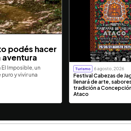
sto podés hacer
a aventura
El Imposible, un
6 agosto, 2026
Turismo
puro y vivir una
Festival Cabezas de Ja
llenará de arte, sabore
tradición a Concepció
Ataco