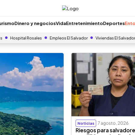
urismo
Dinero y negocios
Vida
Entretenimiento
Deportes
Ento
as
Hospital Rosales
Empleos El Salvador
Viviendas El Salvado
7 agosto, 2026
Noticias
Riesgos para salvador