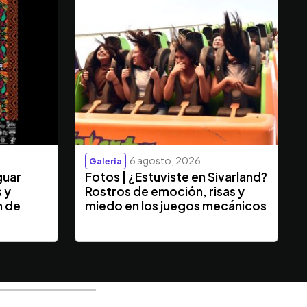
6 agosto, 2026
Galeria
guar
Fotos | ¿Estuviste en Sivarland?
s y
Rostros de emoción, risas y
n de
miedo en los juegos mecánicos