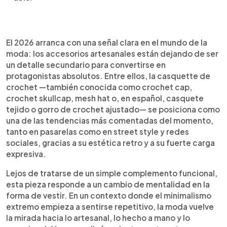
Resumen del artículo:
0:00
►
La casquette de crochet se consolida como uno
Escuchar artículo
El 2026 arranca con una señal clara en el mundo de la
de los accesorios clave de 2026. También
moda: los accesorios artesanales están dejando de ser
conocida como crochet cap, crochet skullcap,
un detalle secundario para convertirse en
mesh hat o casquete tejido, esta pieza artesanal
protagonistas absolutos. Entre ellos, la casquette de
combina herencia histórica, estética retro y
crochet —también conocida como crochet cap,
sensibilidad contemporánea. Su auge responde al
crochet skullcap, mesh hat o, en español, casquete
regreso del maximalismo y a una búsqueda de
tejido o gorro de crochet ajustado— se posiciona como
expresión personal más consciente. Aunque ganó
una de las tendencias más comentadas del momento,
visibilidad en el street style de la Copenhagen
tanto en pasarelas como en street style y redes
Fashion Week, hoy circula globalmente gracias a
sociales, gracias a su estética retro y a su fuerte carga
redes sociales y contenidos DIY. Versátil y
expresiva.
expresiva, suma textura y personalidad a looks
boho, románticos o minimalistas sin necesidad de
Lejos de tratarse de un simple complemento funcional,
renovar todo el guardarropa.
esta pieza responde a un cambio de mentalidad en la
forma de vestir. En un contexto donde el minimalismo
extremo empieza a sentirse repetitivo, la moda vuelve
la mirada hacia lo artesanal, lo hecho a mano y lo