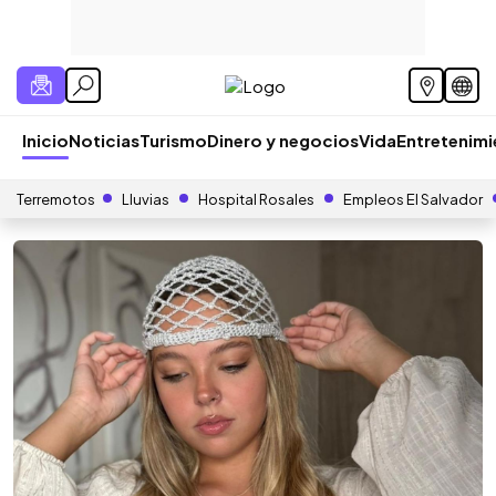
Inicio
Noticias
Turismo
Dinero y negocios
Vida
Entretenim
Terremotos
Lluvias
Hospital Rosales
Empleos El Salvador