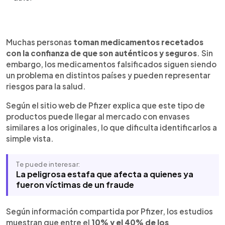
Resumen del artículo:
0:00
►
Los medicamentos falsificados continúan siendo
Escuchar artículo
Muchas personas
toman medicamentos recetados
un problema en distintos países y pueden
con la confianza de que son auténticos y seguros
. Sin
representar riesgos para la salud de quienes los
embargo, los medicamentos falsificados siguen siendo
consumen. Pfizer advirtió que algunos productos
un problema en distintos países y pueden representar
llegan al mercado con empaques similares a los
riesgos para la salud.
originales, lo que dificulta identificarlos. La
compañía señaló que existen señales de alerta
Según el sitio web de Pfizer explica que este tipo de
como errores ortográficos, cambios en la forma
productos puede llegar al mercado con envases
de las tabletas, empaques dañados o pastillas
similares a los originales, lo que dificulta identificarlos a
con apariencia irregular. Amy Callanan,
simple vista.
responsable de inteligencia global de Pfizer
Global Security, explicó que solo las pruebas de
Te puede interesar:
laboratorio confirman si un medicamento es falso.
La peligrosa estafa que afecta a quienes ya
Pfizer también recomendó comprar únicamente
fueron víctimas de un fraude
en farmacias autorizadas y evitar
establecimientos informales o sitios web
sospechosos.
Según información compartida por Pfizer, los estudios
muestran que entre el
10% y el 40% de los