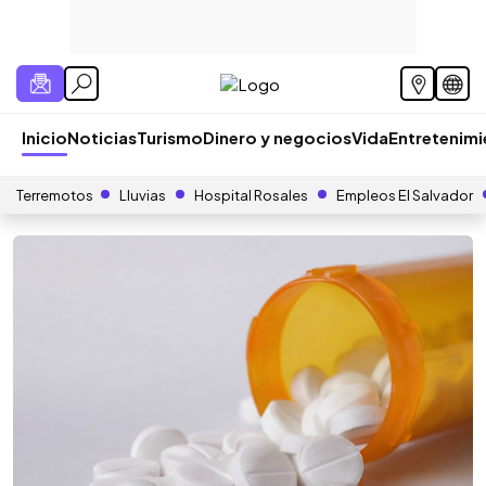
Inicio
Noticias
Turismo
Dinero y negocios
Vida
Entretenim
Terremotos
Lluvias
Hospital Rosales
Empleos El Salvador