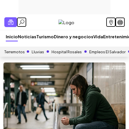
Inicio
Noticias
Turismo
Dinero y negocios
Vida
Entretenim
Terremotos
Lluvias
Hospital Rosales
Empleos El Salvador