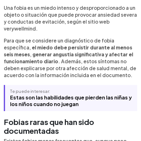
Resumen del artículo:
0:00
►
Las fobias específicas son miedos intensos y
Escuchar artículo
Una fobia es un miedo intenso y desproporcionado a un
desproporcionados hacia objetos o situaciones
objeto o situación que puede provocar ansiedad severa
que pueden generar ansiedad severa y afectar la
y conductas de evitación, según el sitio web
vida diaria. El material describe tanto fobias
verywellmind.
comunes como otras poco frecuentes, entre ellas
el miedo a las gallinas, a envejecer, a caminar o a
Para que se considere un diagnóstico de fobia
los espejos. También incluye casos más inusuales
específica,
el miedo debe persistir durante al menos
como el temor a las palabras largas, a masticar
seis meses
,
generar angustia significativa y afectar el
chicle o incluso a las propias fobias. Aunque su
funcionamiento diario
. Además, estos síntomas no
origen puede estar ligado a experiencias previas
deben explicarse por otra afección de salud mental, de
o factores de salud, estas condiciones pueden
acuerdo con la información incluida en el documento.
provocar evitación y malestar significativo.
Algunas fobias raras han sido tratadas con terapia
Te puede interesar:
de exposición con resultados positivos.
Estas son las habilidades que pierden las niñas y
los niños cuando no juegan
Fobias raras que han sido
documentadas
Existen fobias menos frecuentes que, aunque poco