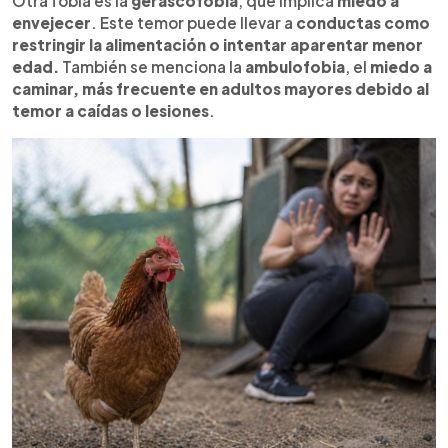
Otra fobia es la
gerascofobia
, que implica
miedo a
envejecer
. Este temor puede llevar a
conductas como
restringir la alimentación o intentar aparentar menor
edad.
También se menciona la
ambulofobia
, el
miedo a
caminar, más frecuente en adultos mayores debido al
temor a caídas o lesiones
.