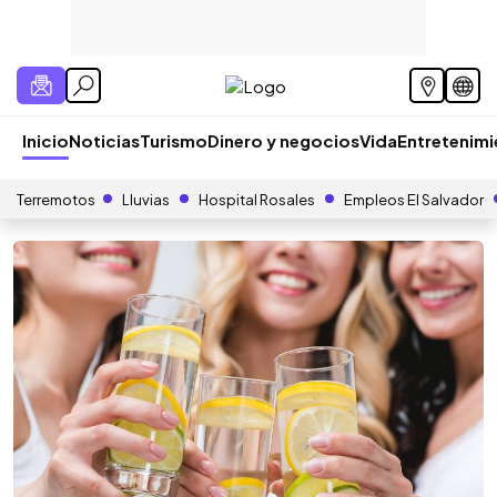
Inicio
Noticias
Turismo
Dinero y negocios
Vida
Entretenim
Terremotos
Lluvias
Hospital Rosales
Empleos El Salvador