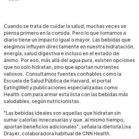
Resumen del artículo:
0:00
►
Tomar saludable no significa limitarse solo al agua.
Escuchar artículo
Cuando se trata de cuidar la salud, muchas veces se
Existen muchas bebidas naturales que hidratan,
piensa primero en la comida. Pero lo que tomamos a
nutren y aportan beneficios reales al cuerpo,
diario tiene un impacto igual o mayor. Las bebidas que
desde mejorar la digestión hasta ayudar a
elegimos influyen directamente en nuestra hidratación,
mantener la energía. Consultamos a expertos y
energía, salud digestiva e incluso en el estado de
fuentes confiables para identificar 10 opciones
ánimo. Por eso, más allá del agua pura, existen opciones
recomendadas por nutricionistas: té verde, café,
que no solo hidratan, sino que aportan nutrientes
agua de coco, infusiones de hierbas, smoothies
valiosos. Consultamos fuentes confiables como la
caseros, jugos naturales sin azúcar, leche y
Escuela de Salud Pública de Harvard, el portal
bebidas vegetales sin aditivos, entre otras. Elegir
EatingWell y publicaciones especializadas como
bien lo que tomás puede ser un cambio simple,
Health.com para armar esta lista con las bebidas más
pero poderoso, para sentirte mejor cada día sin
saludables, según nutricionistas.
caer en restricciones extremas ni modas
pasajeras.
"Las bebidas ideales son aquellas que hidratan sin
sumar calorías innecesarias y que, al mismo tiempo,
aportan beneficios adicionales", señala la dietista Lisa
Drayer, colaboradora habitual de CNN Health.