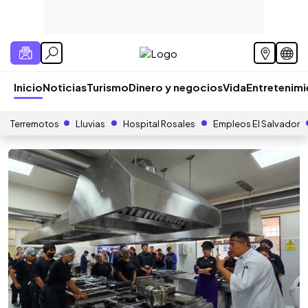
Inicio
Noticias
Turismo
Dinero y negocios
Vida
Entretenim
Terremotos
Lluvias
Hospital Rosales
Empleos El Salvador