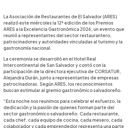
Resumen del artículo:
0:00
►
La Asociación de Restaurantes de El Salvador
Escuchar artículo
La Asociación de Restaurantes de El Salvador (ARES)
(ARES) realizó la 12ª edición de los Premios ARES
realizó este miércoles la 12ª edición de los Premios
a la Excelencia Gastronómica 2026 en San
ARES a la Excelencia Gastronómica 2026, un evento que
Salvador, donde reconoció a restaurantes, chefs
reunió a representantes del sector restaurantero,
y empresarios del sector gastronómico nacional.
patrocinadores y autoridades vinculadas al turismo y la
Durante la gala fueron premiados
gastronomía nacional.
establecimientos como La Pampa, Pollo Campero
y Restaurante Relajo, además de chefs y
La ceremonia se desarrolló en el Hotel Real
emprendedores destacados. El evento reunió a
Intercontinental de San Salvador y contó con la
representantes del sector, patrocinadores y
participación de la directora ejecutiva de CORSATUR,
autoridades vinculadas al turismo. ARES explicó
Alejandra Durán, junto a representantes de empresas
que algunas categorías fueron definidas por
patrocinadoras. Según ARES, los reconocimientos
votación del público y otras por un jurado
buscan estimular al gremio gastronómico salvadoreño.
especializado. La asociación busca incentivar y
fortalecer la industria gastronómica salvadoreña a
“Esta noche nos reunimos para celebrar el esfuerzo, la
través de estos reconocimientos.
dedicación y la pasión de quienes forman parte del
sector gastronómico salvadoreño. Cada restaurante,
cada chef, cada equipo de cocina, cada mesero, cada
colaborador y cada emprendedor representa una parte