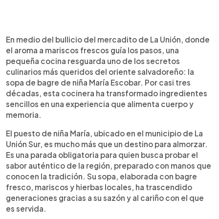
Resumen del artículo:
0:00
►
En el mercadito de La Unión, niña María Escobar ha
Escuchar artículo
En medio del bullicio del mercadito de La Unión, donde
creado un ícono gastronómico con su sopa de
el aroma a mariscos frescos guía los pasos, una
bagre, servida desde hace casi 30 años.
pequeña cocina resguarda uno de los secretos
Preparada con mariscos frescos, guineo verde y
culinarios más queridos del oriente salvadoreño: la
hierbas como chipilín y orégano, esta receta
sopa de bagre de niña María Escobar. Por casi tres
casera ha conquistado a locales y visitantes por
décadas, esta cocinera ha transformado ingredientes
igual. Cada plato, acompañado de tortillas,
sencillos en una experiencia que alimenta cuerpo y
jalapeño y cebolla, cuesta $5 y se sirve con
memoria.
hospitalidad. Más que comida, es una experiencia
cargada de historia y tradición. La sopa de niña
El puesto de niña María, ubicado en el municipio de La
María no solo alimenta, también reconforta, y se
Unión Sur, es mucho más que un destino para almorzar.
ha convertido en una parada imperdible para
Es una parada obligatoria para quien busca probar el
quien visita el oriente salvadoreño.
sabor auténtico de la región, preparado con manos que
conocen la tradición. Su sopa, elaborada con bagre
fresco, mariscos y hierbas locales, ha trascendido
generaciones gracias a su sazón y al cariño con el que
es servida.