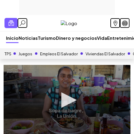
Inicio
Noticias
Turismo
Dinero y negocios
Vida
Entretenim
TPS
Juegos
Empleos El Salvador
Viviendas El Salvador