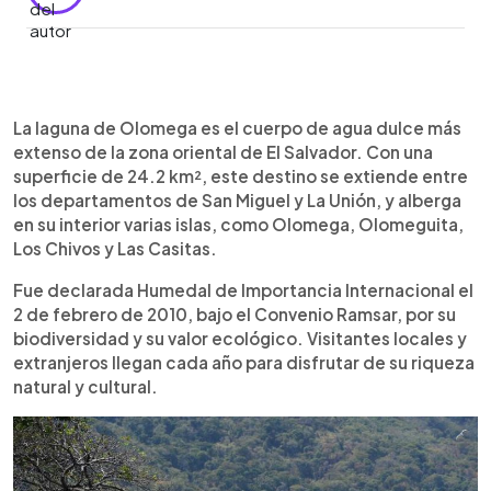
Resumen del artículo:
0:00
►
La Laguna de Olomega es el cuerpo de agua
Escuchar artículo
La laguna de Olomega es el cuerpo de agua dulce más
dulce más grande del oriente salvadoreño,
extenso de la zona oriental de El Salvador. Con una
ubicada entre San Miguel y La Unión. Declarada
superficie de 24.2 km², este destino se extiende entre
humedal Ramsar, es ideal para quienes buscan
los departamentos de San Miguel y La Unión, y alberga
turismo de naturaleza. Podés recorrerla en lancha,
en su interior varias islas, como Olomega, Olomeguita,
explorar islas como Los Chivos u Olomeguita,
Los Chivos y Las Casitas.
practicar kayak, avistar aves o descansar en sus
orillas. Aunque no hay oferta gastronómica en el
Fue declarada Humedal de Importancia Internacional el
sitio, cerca está el Parque de la Familia en La
2 de febrero de 2010, bajo el Convenio Ramsar, por su
Unión, con opciones para comer. Es un destino
biodiversidad y su valor ecológico. Visitantes locales y
tranquilo y auténtico, perfecto para conectar con
extranjeros llegan cada año para disfrutar de su riqueza
el paisaje, la biodiversidad y la vida comunitaria en
natural y cultural.
un entorno natural único.