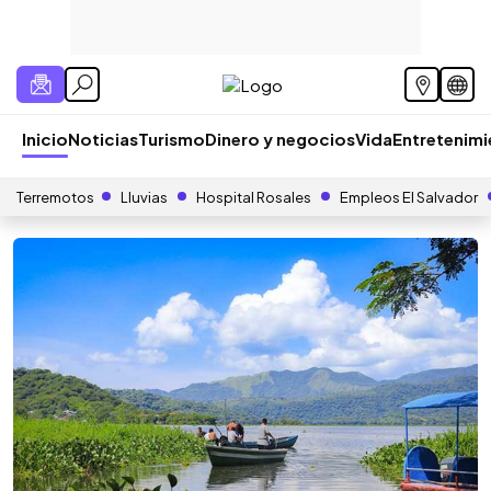
Inicio
Noticias
Turismo
Dinero y negocios
Vida
Entretenim
Terremotos
Lluvias
Hospital Rosales
Empleos El Salvador