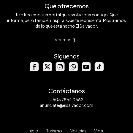
Qué ofrecemos
Te ofrecemos un portal que evoluciona contigo. Que
informa, pero también inspira. Que te representa. Mostramos
de lo que está hecho El Salvador.
Ver mas ❯
Síguenos
Contáctanos
+503 7854 0662
anunciate@elsalvador.com
Inicio
Turismo
Noticias
Vida