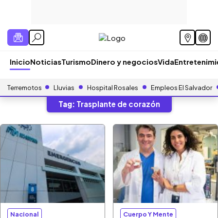
Inicio
Noticias
Turismo
Dinero y negocios
Vida
Entretenim
Terremotos
Lluvias
Hospital Rosales
Empleos El Salvador
Tag:
Trasplante de corazón
Nacional
Cuerpo Y Mente