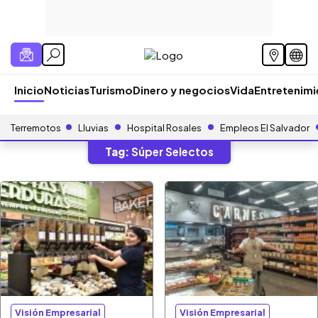
Inicio
Noticias
Turismo
Dinero y negocios
Vida
Entretenim
Terremotos
Lluvias
Hospital Rosales
Empleos El Salvador
Tag:
Súper Selectos
Visión Empresarial
Visión Empresarial