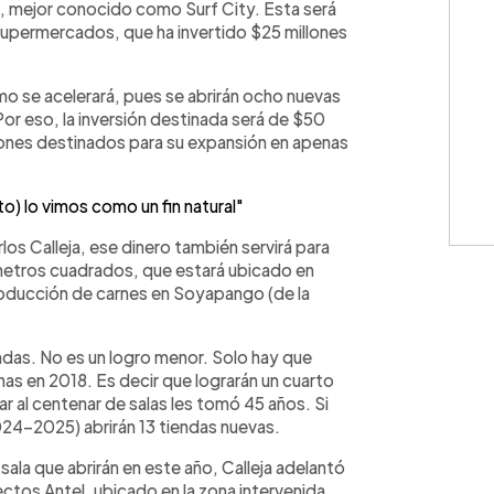
d, mejor conocido como Surf City. Esta será
 supermercados, que ha invertido $25 millones
tmo se acelerará, pues se abrirán ocho nuevas
 Por eso, la inversión destinada será de $50
llones destinados para su expansión en apenas
to) lo vimos como un fin natural"
los Calleja, ese dinero también servirá para
 metros cuadrados, que estará ubicado en
oducción de carnes en Soyapango (de la
endas. No es un logro menor. Solo hay que
nas en 2018. Es decir que lograrán un cuarto
r al centenar de salas les tomó 45 años. Si
024-2025) abrirán 13 tiendas nuevas.
 sala que abrirán en este año, Calleja adelantó
ctos Antel, ubicado en la zona intervenida