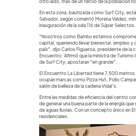
otro lado, más de un tercio de la población n
En esta zona, bautizada como Surf City, está 
Salvador, según comentó Morena Valdez, mini
inauguración de la sala 116 de Súper Selectos.
"Nosotros como Bambu estamos comprometido
capital, queriendo llevar bienestar, empleo y 
país", dijo Carlos Figueroa, presidente de la
Encuentro. Afirmó que la ministra de Turismo l
de Surf City, apostaran "en grande".
El Encuentro La Libertad tiene 7,500 metros
ocupan marcas como Pizza Hut, Pollo Campest
salón de belleza de la cadena Vidal's.
Entre las medidas de eficiencia del centro co
de generar una buena parte de la energía que 
de aguas lluvias. Con un concepto único en E
residenciales.