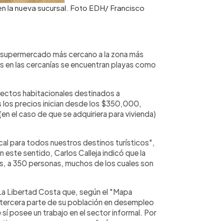
en la nueva sucursal. Foto EDH/ Francisco
el supermercado más cercano a la zona más
ues en las cercanías se encuentran playas como
yectos habitacionales destinados a
 los precios inician desde los $350,000,
en el caso de que se adquiriera para vivienda)
al para todos nuestros destinos turísticos",
 este sentido, Carlos Calleja indicó que la
os, a 350 personas, muchos de los cuales son
La Libertad Costa que, según el "Mapa
 tercera parte de su población en desempleo
 sí posee un trabajo en el sector informal. Por