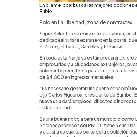
Un cliente local busca las mejores opciones 
Rubio
Polo en La Libertad, zona de contrastes
Súper Selectos se convierte, por ahora, en 
dedicada al turista extranjero en la costa, p
El Zonte, El Tunco, San Blas y El Sunzal.
En toda esta franja se están preparando pro
empresarios y a ciudadanos extranjeros, pues
solamente permitidos para grupos familiares (
de $4,000 en ingresos mensuales.
"Es necesario generar una buena economía loc
dijo Carlos Figueroa, presidente de Bambu. En
nueva sala dará empleos, directos e indirect
de la localidad.
Es una buena noticia para un municipio como 
Socioeconómico" del PNUD, tiene a casi una
y a casi tres cuartas parte de la población que