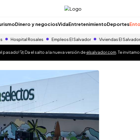
urismo
Dinero y negocios
Vida
Entretenimiento
Deportes
Ento
as
Hospital Rosales
Empleos El Salvador
Viviendas El Salvado
 pasado! 🚀 Da el salto a la nueva versión de
elsalvador.com
. Te invitam