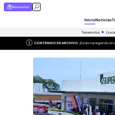
Newsletter
Inicio
Noticias
T
Terremotos
Lluvi
CONTENIDO DE ARCHIVO:
¡Estás navegando en el