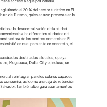
o tiene acceso a agua por cañería.
aglutinado el 20 % del sector turístico en El
stra de Turismo, quien estuvo presente en la
s a la descentralización de la ciudad
conveniencia a las diferentes ciudades del
 constructora de los centros comerciales El
es insistió en que, para este en concreto, el
 cuadrados destinados a locales, que ya
re, Megapaca, Dollar City e, incluso, un
mercial se integran paneles solares capaces
se consumirá, así como una caja de retención
l Salvador, también albergará apartamentos