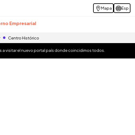
Mapa
Esp
rno Empresarial
r
Centro Histórico
os a visitar el nuevo portal país donde coincidimos todos.