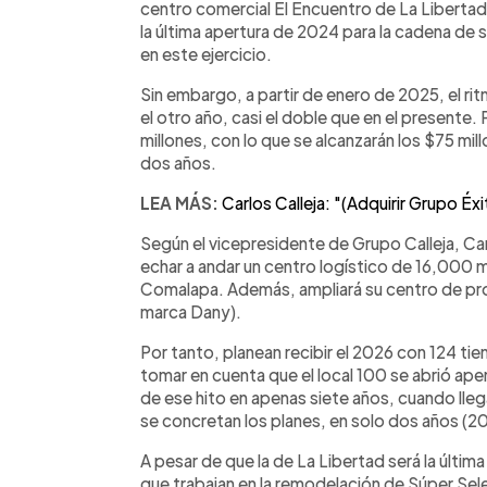
centro comercial El Encuentro de La Liberta
la última apertura de 2024 para la cadena de
en este ejercicio.
Sin embargo, a partir de enero de 2025, el ri
el otro año, casi el doble que en el presente.
millones, con lo que se alcanzarán los $75 mi
dos años.
LEA MÁS:
Carlos Calleja: "(Adquirir Grupo Éxi
Según el vicepresidente de Grupo Calleja, Car
echar a andar un centro logístico de 16,000
Comalapa. Además, ampliará su centro de pr
marca Dany).
Por tanto, planean recibir el 2026 con 124 ti
tomar en cuenta que el local 100 se abrió ape
de ese hito en apenas siete años, cuando llega
se concretan los planes, en solo dos años (2
A pesar de que la de La Libertad será la última
que trabajan en la remodelación de Súper Sele