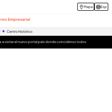
Mapa
Esp
rno Empresarial
r
Centro Histórico
os a visitar el nuevo portal país donde coincidimos todos.