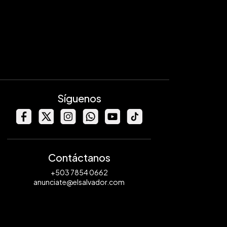
Síguenos
Contáctanos
+503 7854 0662
anunciate@elsalvador.com