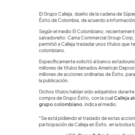
0:00
Facebook
Twitter
►
Escuchar artículo
El Grupo Calleja, dueño de la cadena de Súper
Éxito de Colombia, de acuerdo a informació
Según el medio El Colombiano, recientemente 
salvadoreño: Cama Commercial Group Corp, re
permitió a Calleja trasladar unos títulos que 
colombiano.
Específicamente solicitó al banco estadouni
millones de títulos llamados American Depos
millones de acciones ordinarias de Éxito, para
la publicación.
Dichos títulos habían sido adquiridos durante 
compra de Grupo Éxito, con la cual
Calleja a
grupo colombiano
, indica el medio.
"Se está pidiendo el traslado de estas accion
participación de Calleja en Éxito, en la bolsa 