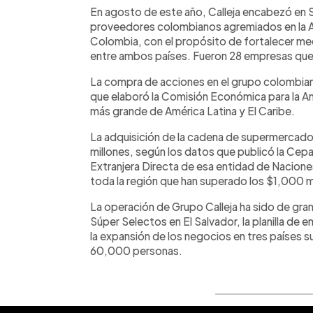
En agosto de este año, Calleja encabezó en S
proveedores colombianos agremiados en la As
Colombia, con el propósito de fortalecer me
entre ambos países. Fueron 28 empresas que v
La compra de acciones en el grupo colombiano q
que elaboró la Comisión Económica para la A
más grande de América Latina y El Caribe.
La adquisición de la cadena de supermercad
millones, según los datos que publicó la Cepa
Extranjera Directa de esa entidad de Nacione
toda la región que han superado los $1,000 m
La operación de Grupo Calleja ha sido de gr
Súper Selectos en El Salvador, la planilla de
la expansión de los negocios en tres países s
60,000 personas.