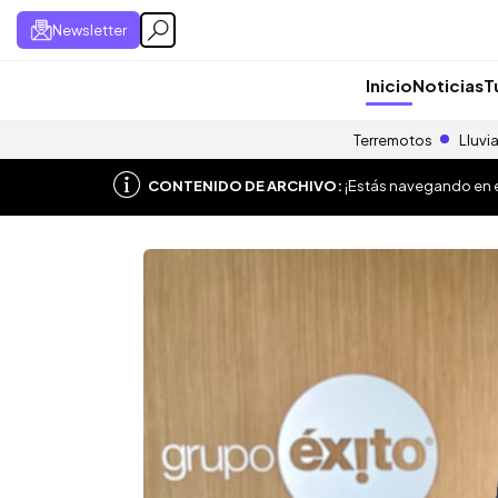
Newsletter
Inicio
Noticias
T
Terremotos
Lluvi
CONTENIDO DE ARCHIVO:
¡Estás navegando en el