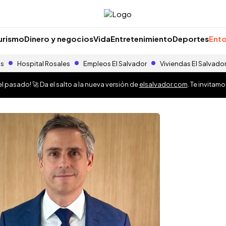
urismo
Dinero y negocios
Vida
Entretenimiento
Deportes
Ento
as
Hospital Rosales
Empleos El Salvador
Viviendas El Salvado
 pasado! 🚀 Da el salto a la nueva versión de
elsalvador.com
. Te invitam