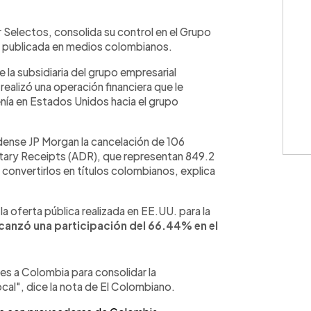
WhatsApp
Copiar link
 Selectos, consolida su control en el Grupo
n publicada en medios colombianos.
la subsidiaria del grupo empresarial
alizó una operación financiera que le
tenía en Estados Unidos hacia el grupo
dense JP Morgan la cancelación de 106
itary Receipts (ADR), que representan 849.2
 convertirlos en títulos colombianos, explica
la oferta pública realizada en EE.UU. para la
lcanzó una participación del 66.44% en el
es a Colombia para consolidar la
local", dice la nota de El Colombiano.