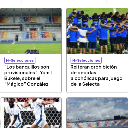
H-Selecciones
H-Selecciones
"Los banquillos son
Reiteran prohibición
provisionales": Yamil
de bebidas
Bukele, sobre el
alcohólicas para juego
"Mágico" González
de la Selecta