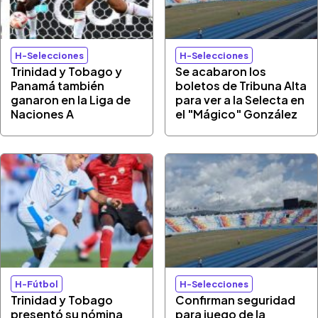
H-Selecciones
H-Selecciones
Trinidad y Tobago y
Se acabaron los
Panamá también
boletos de Tribuna Alta
ganaron en la Liga de
para ver a la Selecta en
Naciones A
el "Mágico" González
H-Fútbol
H-Selecciones
Trinidad y Tobago
Confirman seguridad
presentó su nómina
para juego de la