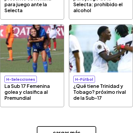
para juego ante la
Selecta: prohibido el
Selecta
alcohol
H-Selecciones
H-Fútbol
La Sub 17 Femenina
¿Qué tiene Trinidad y
golea y clasifica al
Tobago? próximo rival
Premundial
de la Sub-17
...cargar más...