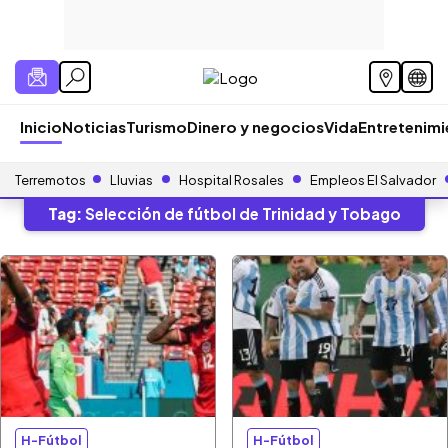
Inicio
Noticias
Turismo
Dinero y negocios
Vida
Entretenim
Terremotos
Lluvias
Hospital Rosales
Empleos El Salvador
Tag:
Selección de fútbol de Trinidad y Tobago
H-Fútbol
H-Fútbol