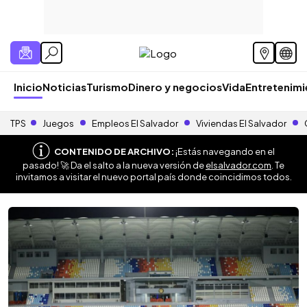
Inicio
Noticias
Turismo
Dinero y negocios
Vida
Entretenim
TPS
Juegos
Empleos El Salvador
Viviendas El Salvador
CONTENIDO DE ARCHIVO:
¡Estás navegando en el
pasado! 🚀 Da el salto a la nueva versión de
elsalvador.com
. Te
invitamos a visitar el nuevo portal país donde coincidimos todos.