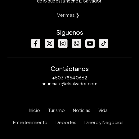
de lo que está hecho El Salvador.
Ver mas ❯
Síguenos
Contáctanos
+503 7854 0662
anunciate@elsalvador.com
Inicio
Turismo
Noticias
Vida
Entretenimiento
Deportes
Dinero y Negocios