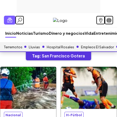
Inicio
Noticias
Turismo
Dinero y negocios
Vida
Entretenim
Terremotos
Lluvias
Hospital Rosales
Empleos El Salvador
Tag:
San Francisco Gotera
Nacional
H-Fútbol