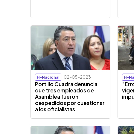
02-05-2023
H-Nacional
H-Na
Portillo Cuadra denuncia
"Err
que tres empleados de
vige
Asamblea fueron
impu
despedidos por cuestionar
a los oficialistas