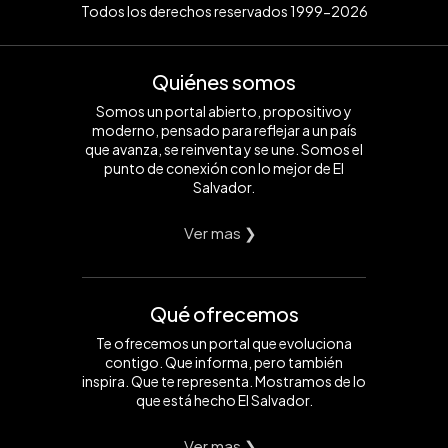
Todos los derechos reservados 1999-2026
Quiénes somos
Somos un portal abierto, propositivo y
moderno, pensado para reflejar a un país
que avanza, se reinventa y se une. Somos el
punto de conexión con lo mejor de El
Salvador.
Ver mas ❯
Qué ofrecemos
Te ofrecemos un portal que evoluciona
contigo. Que informa, pero también
inspira. Que te representa. Mostramos de lo
que está hecho El Salvador.
Ver mas ❯