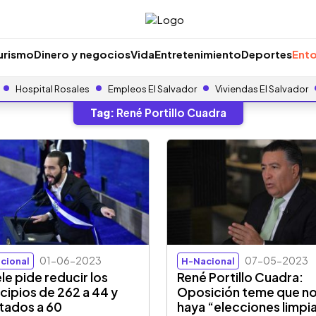
urismo
Dinero y negocios
Vida
Entretenimiento
Deportes
Ento
Hospital Rosales
Empleos El Salvador
Viviendas El Salvador
Tag:
René Portillo Cuadra
01-06-2023
07-05-2023
cional
H-Nacional
le pide reducir los
René Portillo Cuadra:
cipios de 262 a 44 y
Oposición teme que n
tados a 60
haya “elecciones limpi