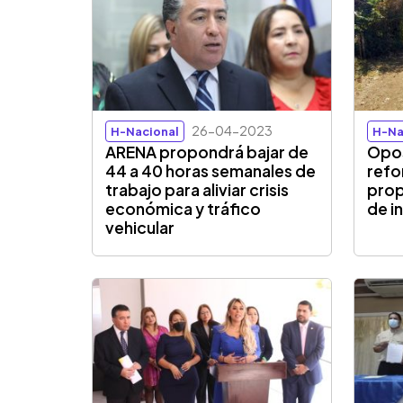
26-04-2023
H-Nacional
H-Na
ARENA propondrá bajar de
Opos
44 a 40 horas semanales de
refo
trabajo para aliviar crisis
prop
económica y tráfico
de i
vehicular