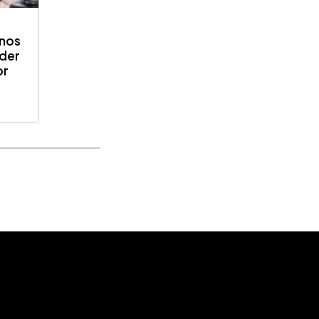
 nos
nder
or