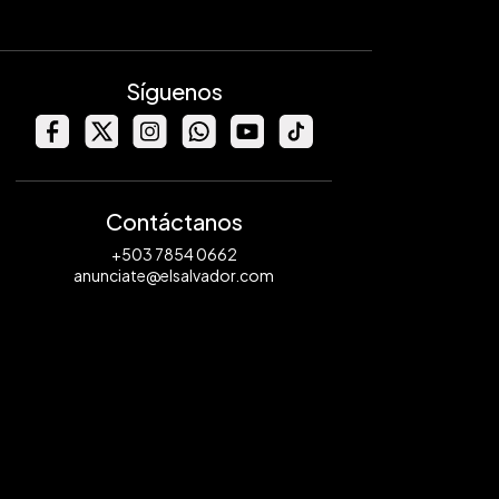
Síguenos
Contáctanos
+503 7854 0662
anunciate@elsalvador.com