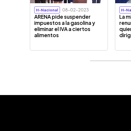
08-02-2023
H-Nacional
H-Na
ARENA pide suspender
La m
impuestos a la gasolina y
renu
eliminar el IVA a ciertos
quie
alimentos
diri