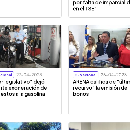
por falta de imparciali
en el TSE”
27-04-2023
26-04-2023
cional
H-Nacional
or legislativo" dejó
ARENA califica de “últ
nte exoneración de
recurso” la emisión de
estos a la gasolina
bonos