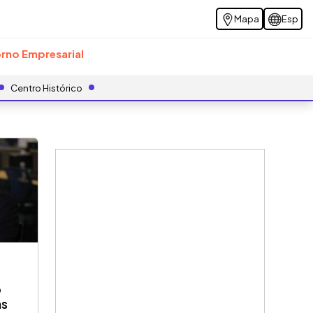
Mapa
Esp
rno Empresarial
Centro Histórico
o
as