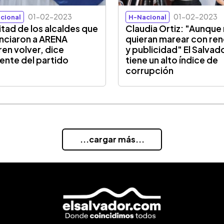
01-02-2023
01-02-2023
cional
H-Nacional
itad de los alcaldes que
Claudia Ortiz: "Aunque
nciaron a ARENA
quieran marear con re
ren volver, dice
y publicidad" El Salvad
gente del partido
tiene un alto índice de
corrupción
...cargar más...