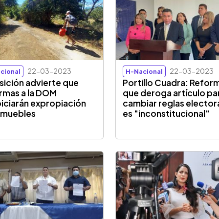
22-03-2023
22-03-2023
cional
H-Nacional
ición advierte que
Portillo Cuadra: Refor
rmas a la DOM
que deroga artículo pa
iciarán expropiación
cambiar reglas elector
nmuebles
es "inconstitucional"