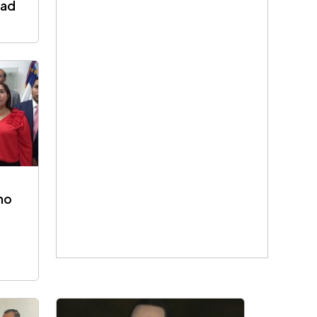
dad
imo