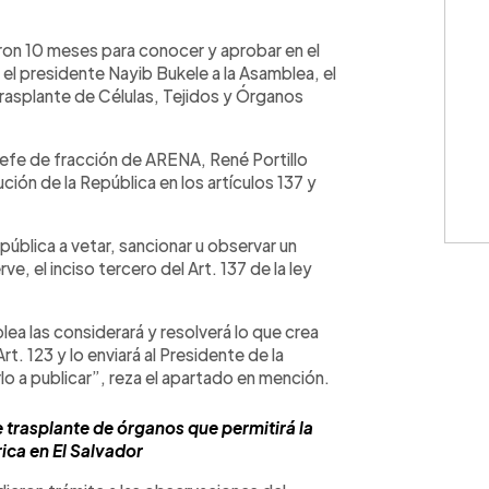
WhatsApp
Copiar link
aron 10 meses para conocer y aprobar en el
l presidente Nayib Bukele a la Asamblea, el
Trasplante de Células, Tejidos y Órganos
jefe de fracción de ARENA, René Portillo
ución de la República en los artículos 137 y
pública a vetar, sancionar u observar un
ve, el inciso tercero del Art. 137 de la ley
lea las considerará y resolverá lo que crea
t. 123 y lo enviará al Presidente de la
o a publicar”, reza el apartado en mención.
rasplante de órganos que permitirá la
ca en El Salvador