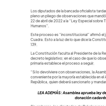
0:00
Facebook
Twitter
►
Escuchar artículo
Los diputados de la bancada oficialista tard
pleno un pliego de observaciones que mandó e
22 de abril de 2022 a la “Ley Especial sobre 
Humanos”.
Este proceso es “inconstitucional” afirmó el 
Cuadra. Esto a la luz de lo que dice la Constit
139.
La Constitución faculta al Presidente de la Re
decreto legislativo; en el caso de que lo obser
primaria establece el proceso a seguir.
“Si lo devolviere con observaciones, la Asamb
conveniente por la mayoría establecida en el Ar
República, quien deberá sancionarlo y mandarl
LEA ADEMÁS: Asamblea aprueba ley de t
donación cadavéri