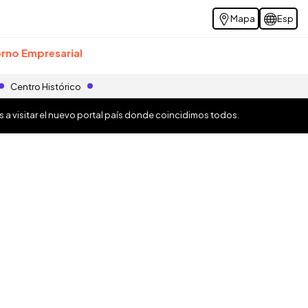
Mapa
Esp
rno Empresarial
Centro Histórico
os a visitar el nuevo portal país donde coincidimos todos.