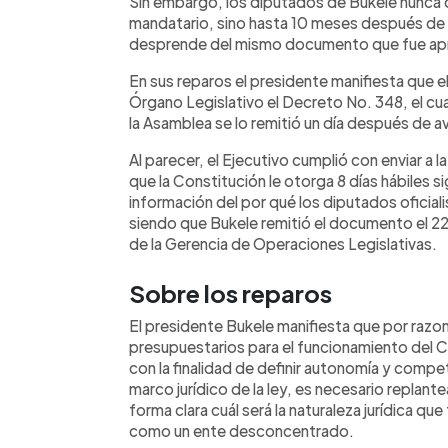
Sin embargo, los diputados de Bukele nunca d
mandatario, sino hasta 10 meses después de q
desprende del mismo documento que fue apro
En sus reparos el presidente manifiesta que el
Órgano Legislativo el Decreto No. 348, el cual
la Asamblea se lo remitió un día después de av
Al parecer, el Ejecutivo cumplió con enviar a
que la Constitución le otorga 8 días hábiles s
información del por qué los diputados oficiali
siendo que Bukele remitió el documento el 22 
de la Gerencia de Operaciones Legislativas.
Sobre los reparos
El presidente Bukele manifiesta que por razo
presupuestarios para el funcionamiento del 
con la finalidad de definir autonomía y comp
marco jurídico de la ley, es necesario replante
forma clara cuál será la naturaleza jurídica que
como un ente desconcentrado.