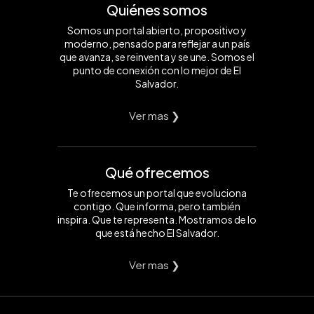
Quiénes somos
Somos un portal abierto, propositivo y
moderno, pensado para reflejar a un país
que avanza, se reinventa y se une. Somos el
punto de conexión con lo mejor de El
Salvador.
Ver mas ❯
Qué ofrecemos
Te ofrecemos un portal que evoluciona
contigo. Que informa, pero también
inspira. Que te representa. Mostramos de lo
que está hecho El Salvador.
Ver mas ❯