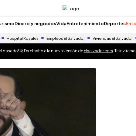
urismo
Dinero y negocios
Vida
Entretenimiento
Deportes
Ento
Hospital Rosales
Empleos El Salvador
Viviendas El Salvador
 pasado! 🚀 Da el salto a la nueva versión de
elsalvador.com
. Te invitam