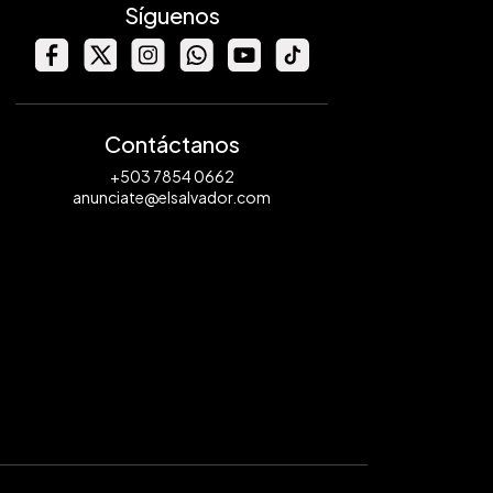
Síguenos
Contáctanos
+503 7854 0662
anunciate@elsalvador.com