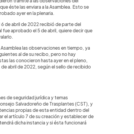
ieron trámite a las observaciones del
ue éste las enviara a la Asamblea. Esto se
bado ayer en la plenaria.
 6 de abril de 2022 recibió de parte del
 fue aprobado el 5 de abril, quiere decir que
alarlo.
 la Asamblea las observaciones en tiempo, ya
iguientes al de su recibo, pero no hay
stas las conocieron hasta ayer en el pleno,
de abril de 2022, según el sello de recibido
nes de seguridad jurídica y temas
Consejo Salvadoreño de Trasplantes (CST), y
etencias propias de esta entidad dentro del
ar el artículo 7 de su creación y establecer de
 tendrá dicha instancia y si ésta funcionará