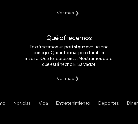
Ver mas ❯
Qué ofrecemos
Te ofrecemos un portal que evoluciona
contigo. Que informa, pero también
inspira. Que te representa. Mostramos de lo
que está hecho El Salvador.
Ver mas ❯
smo
Noticias
Vida
Entretenimiento
Deportes
Dine