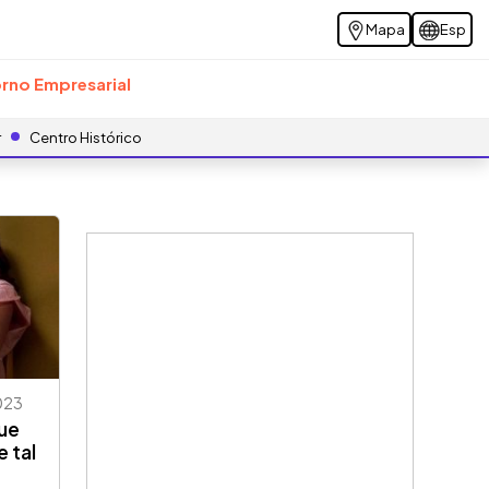
Mapa
Esp
rno Empresarial
r
Centro Histórico
023
que
 tal