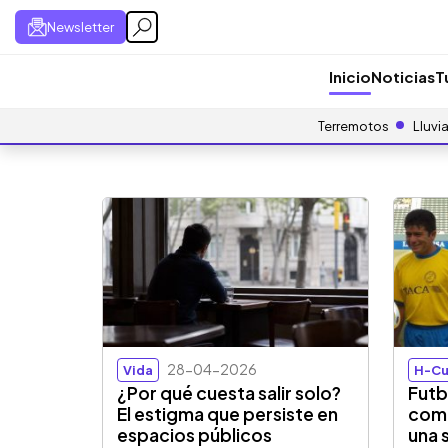
Newsletter
Inicio
Noticias
T
Terremotos
Lluvi
28-04-2026
Vida
H-Cu
¿Por qué cuesta salir solo?
Futb
El estigma que persiste en
como
espacios públicos
una 