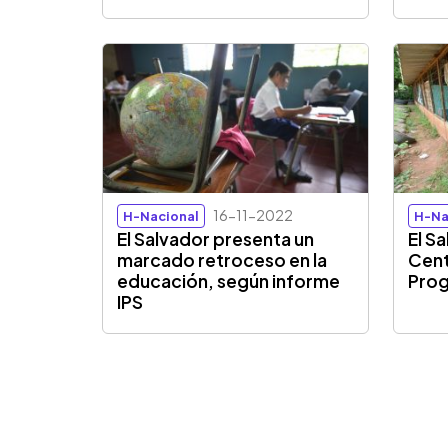
16-11-2022
H-Nacional
H-Na
El Salvador presenta un
El S
marcado retroceso en la
Cent
educación, según informe
Prog
IPS