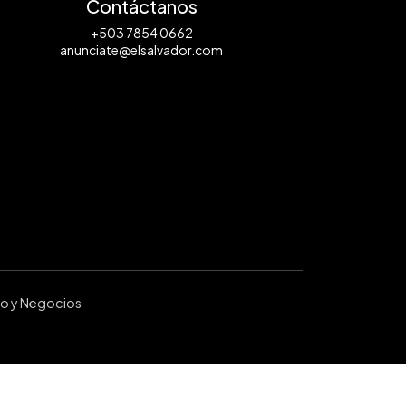
Contáctanos
+503 7854 0662
anunciate@elsalvador.com
ro y Negocios