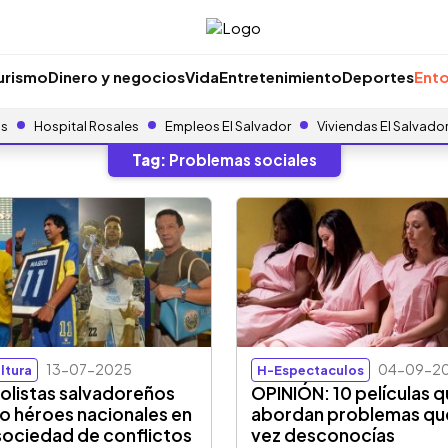
urismo
Dinero y negocios
Vida
Entretenimiento
Deportes
Ento
as
Hospital Rosales
Empleos El Salvador
Viviendas El Salvado
Tag:
Problemas sociales
13-07-2025
04-09-2
ltura
H-Espectaculos
olistas salvadoreños
OPINIÓN: 10 películas 
 héroes nacionales en
abordan problemas que
sociedad de conflictos
vez desconocías