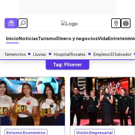
Inicio
Noticias
Turismo
Dinero y negocios
Vida
Entretenim
Terremotos
Lluvias
Hospital Rosales
Empleos El Salvador
Tag:
Pilsener
Entorno Económico
Visión Empresarial