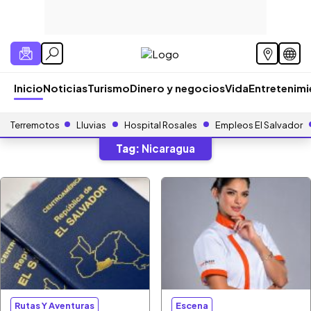
Inicio
Noticias
Turismo
Dinero y negocios
Vida
Entretenim
Terremotos
Lluvias
Hospital Rosales
Empleos El Salvador
Tag:
Nicaragua
Rutas Y Aventuras
Escena